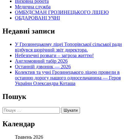
Виховна робота
Медична служба
ОМБУДСМАН ГРОЗИНЕЦЬКОГО ЛІЦЕЮ
ОБДАРОВАНІ УЧНІ
Недавні записи
У Грозинецькому ліцеї Топорівської сільської ради
відбувся щорічний звіт директора.
Небезпечні розваги – загроза життю!
Англомовний табір 2026
Останній дзвоник — 2026
Колектив та учні Грозинецького ліцею провели в
останню дорогу нашого односельчанина — Героя
України Олександра Коташа
Пошук
Пошук:
Календар
Травень 2026