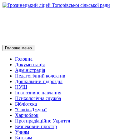
Грозинецький ліцей
Топорівської сільської ради
Пошук
Перейти
Головне меню
до
контенту
Головна
Документація
Адміністрація
Педагогічний колектив
Дошкільний підрозділ
НУШ
Інклюзивне навчання
Психологічна служба
Бібліотека
“Сокіл-Джура”
Харчоблок
Протирадіаційне Укриття
Безпековий простір
Учням
Батькам