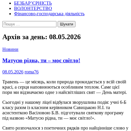
БЕЗБАР’ЄРНІСТЬ
ВОЛОНТЕРСТВО
Фінансово-господарська діяльність
Пошук:
Архів за день: 08.05.2026
Новини
Матусю рідна, ти – моє світло!
08.05.2026
roma76
Травень — це місяць, коли природа прокидається у всій своїй
красі, а серця наповнюються особливим теплом. Саме цієї
пори ми відзначаємо одне з найсвітліших свят — День матері.
Сьогодні у нашому ліцеї відбулася зворушлива подія: учні 6-Б
класу разом із класним керівником Савицькою Н.І. та
асистенткою Васіловою Б.В. підготували святкову програму
під назвою «Матусю рідна, ти — моє світло!».
Свято розпочалося з поетичних рядків про найцінніше слово у