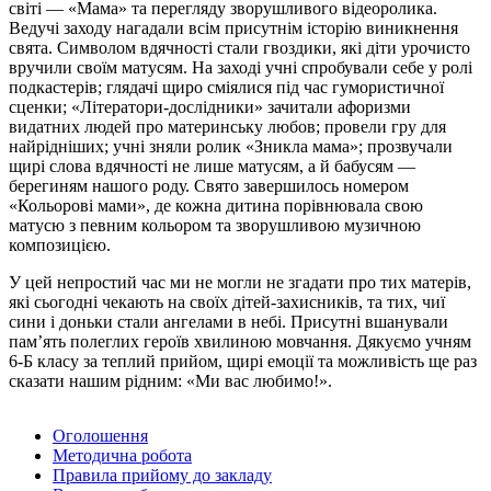
світі — «Мама» та перегляду зворушливого відеоролика.
Ведучі заходу нагадали всім присутнім історію виникнення
свята. Символом вдячності стали гвоздики, які діти урочисто
вручили своїм матусям. На заході учні спробували себе у ролі
подкастерів; глядачі щиро сміялися під час гумористичної
сценки; «Літератори-дослідники» зачитали афоризми
видатних людей про материнську любов; провели гру для
найрідніших; учні зняли ролик «Зникла мама»; прозвучали
щирі слова вдячності не лише матусям, а й бабусям —
берегиням нашого роду. Свято завершилось номером
«Кольорові мами», де кожна дитина порівнювала свою
матусю з певним кольором та зворушливою музичною
композицією.
У цей непростий час ми не могли не згадати про тих матерів,
які сьогодні чекають на своїх дітей-захисників, та тих, чиї
сини і доньки стали ангелами в небі. Присутні вшанували
пам’ять полеглих героїв хвилиною мовчання. Дякуємо учням
6-Б класу за теплий прийом, щирі емоції та можливість ще раз
сказати нашим рідним: «Ми вас любимо!».
Оголошення
Методична робота
Правила прийому до закладу