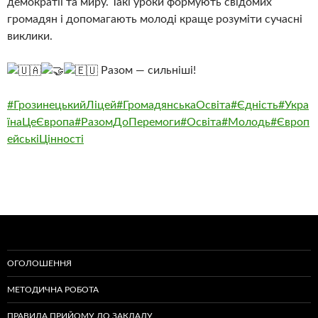
демократії та миру. Такі уроки формують свідомих
громадян і допомагають молоді краще розуміти сучасні
виклики.
Разом — сильніші!
#ГрозинецькийЛіцей
#ГромадянськаОсвіта
#Єдність
#Укра
їнаЦеЄвропа
#РазомДоПеремоги
#Освіта
#Молодь
#Європ
ейськіЦінності
ОГОЛОШЕННЯ
МЕТОДИЧНА РОБОТА
ПРАВИЛА ПРИЙОМУ ДО ЗАКЛАДУ