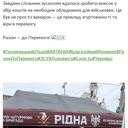
Завдяки спільним зусиллям вдалося зробити внесок у
збір коштів на необхідне обладнання для військових. Це
був не просто ярмарок — це приклад згуртованості та
віри в перемогу.
Разом — до Перемоги!
#ГрозинецькийЛіцей
#ARTANIA
#БлагодійнийЯрмарок
#Ра
зомДоПеремоги
#ЗСУ
#Допомога
#Єдність
#Чернівці