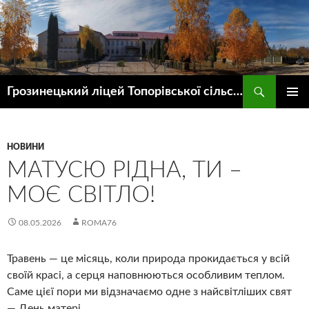
Пошук
Грозинецький ліцей Топорівської сільської ради
ПЕРЕЙТИ
ГОЛОВ
ДО
МЕНЮ
КОНТЕНТУ
НОВИНИ
МАТУСЮ РІДНА, ТИ –
МОЄ СВІТЛО!
08.05.2026
ROMA76
Травень — це місяць, коли природа прокидається у всій
своїй красі, а серця наповнюються особливим теплом.
Саме цієї пори ми відзначаємо одне з найсвітліших свят
— День матері.