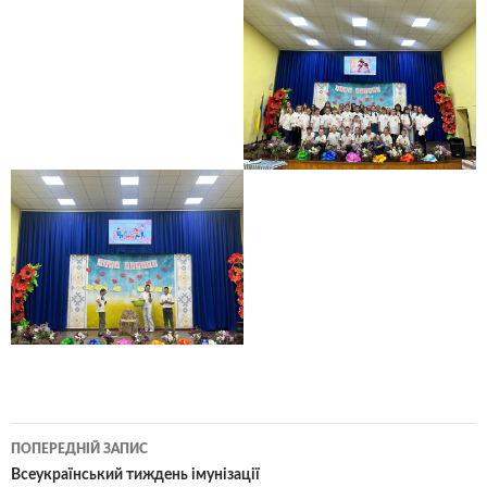
Навігація
ПОПЕРЕДНІЙ ЗАПИС
по
Всеукраїнський тиждень імунізації