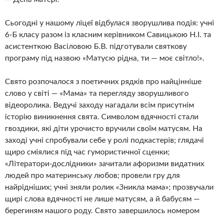
Сьогодні у нашому ліцеї відбулася зворушлива подія: учні
6-Б класу разом із класним керівником Савицькою Н.І. та
асистенткою Васіловою Б.В. підготували святкову
програму під назвою «Матусю рідна, ти — моє світло!».
Свято розпочалося з поетичних рядків про найцінніше
слово у світі — «Мама» та перегляду зворушливого
відеоролика. Ведучі заходу нагадали всім присутнім
історію виникнення свята. Символом вдячності стали
гвоздики, які діти урочисто вручили своїм матусям. На
заході учні спробували себе у ролі подкастерів; глядачі
щиро сміялися під час гумористичної сценки;
«Літератори-дослідники» зачитали афоризми видатних
людей про материнську любов; провели гру для
найрідніших; учні зняли ролик «Зникла мама»; прозвучали
щирі слова вдячності не лише матусям, а й бабусям —
берегиням нашого роду. Свято завершилось номером