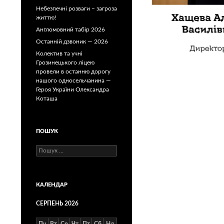
Небезпечні розваги – загроза
життю!
Англомовний табір 2026
Останній дзвоник — 2026
Колектив та учні
Грозинецького ліцею
провели в останню дорогу
нашого односельчанина —
Героя України Олександра
Коташа
ПОШУК
Пошук:
КАЛЕНДАР
СЕРПЕНЬ 2026