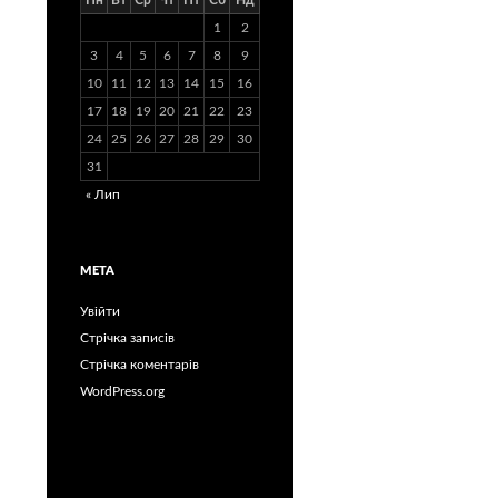
Пн
Вт
Ср
Чт
Пт
Сб
Нд
1
2
3
4
5
6
7
8
9
10
11
12
13
14
15
16
17
18
19
20
21
22
23
24
25
26
27
28
29
30
31
« Лип
МЕТА
Увійти
Стрічка записів
Стрічка коментарів
WordPress.org