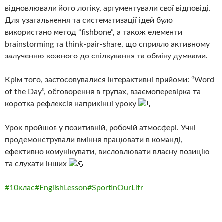
відновлювали його логіку, аргументували свої відповіді.
Для узагальнення та систематизації ідей було
використано метод “fishbone”, а також елементи
brainstorming та think-pair-share, що сприяло активному
залученню кожного до спілкування та обміну думками.
Крім того, застосовувалися інтерактивні прийоми: “Word
of the Day”, обговорення в групах, взаємоперевірка та
коротка рефлексія наприкінці уроку
Урок пройшов у позитивній, робочій атмосфері. Учні
продемонстрували вміння працювати в команді,
ефективно комунікувати, висловлювати власну позицію
та слухати інших
#10клас
#EnglishLesson
#SportInOurLifr