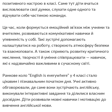
позитивного настрою в класі. Саме тут діти вчаться
висловлювати свої думки, слухати одне одного та
відчувати себе частиною команди.
Це час, коли формується емоційний зв’язок між учнями та
вчителем, розвиваються комунікативні навички й
упевненість у собі. Такі зустрічі допомагають
налаштуватися на роботу, створюють атмосферу безпеки
та взаємоповаги. А також сприяють розвитку критичного
мислення, творчості й уміння співпрацювати — навичок,
які є надзвичайно важливими в сучасному світі.
Ранкове коло “English is everywhere” у 4 класі стало
цікавим і пізнавальним початком дня. Учні активно
обговорювали, де саме вони зустрічають англійську,
виконували інтерактивні завдання та ділилися власним
досвідом. Діти розвивали мовні навички і мотивацію до
вивчення англійської мови.