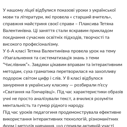
У нашому ліцеї відбулися показові уроки з української
мови та літератури, які провела « старший вчитель»,
справжня майстриня своєї справи – Плаксива Тетяна
Валентинівна. Ці заняття стали яскравим прикладом
поєднання сучасних освітніх підходів, творчості та
високого професіоналізму.
У 6-А класі Тетяна Валентинівна провела урок на тему
«Узагальнення та систематизація знань з теми
“Числівник”». Завдяки цікавим вправам та інтерактивним
методам, суха граматика перетворилася на захопливу
подорож світом цифр і слів. У 8 класі відбулося
занурення в українську класику — розбирали п’єсу
«Сватання на Гончарівці». Під час характеристики образів
учні не просто аналізували текст, а вчилися розуміти
ментальність та гумор рідного народу.
Під час уроків педагогиня продемонструвала ефективне
використання інтерактивних технологій, різноманітних
форм і методів навчання, що сприяли активній участі