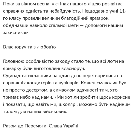
​Поки за вікном весна, у стінах нашого ліцею розквітає
справжня єдність та небайдужість. Нещодавно учні 11-
го класу провели великий благодійний ярмарок,
об’єднавши навколо спільної мети — допомоги нашим
захисникам.
​Власноруч та з любов’ю
​Головною особливістю заходу стало те, що всі лоти на
ярмарку були виготовлені власноруч.
Одинадцятикласники на один день перетворилися на
справжніх кондитерів та кулінарів. ​Кожен смаколик був
не просто десертом, а символом вдячності тим, хто
тримає небо над нами. ​«Ми хотіли зробити щось корисне
і показати, що навіть ми, школярі, можемо бути надійним
тилом для наших військових.
​Разом до Перемоги! Слава Україні!