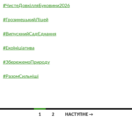
#ЧистеДовкілляБуковини2026
#ГрозинецькийЛіцей
#ВипускнийСадЄднання
#ЕкоІніціатива
#ЗбережемоПрироду
#РазомСильніші
Навігація
1
2
НАСТУПНЕ →
по