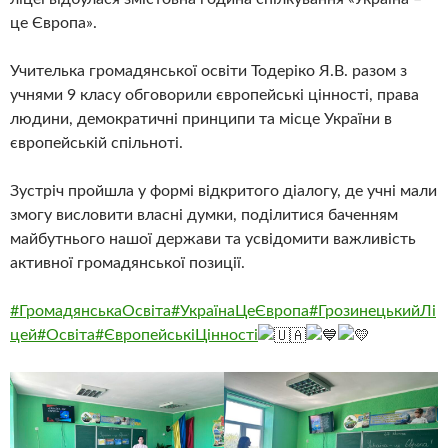
це Європа».
Учителька громадянської освіти Тодеріко Я.В. разом з
учнями 9 класу обговорили європейські цінності, права
людини, демократичні принципи та місце України в
європейській спільноті.
Зустріч пройшла у формі відкритого діалогу, де учні мали
змогу висловити власні думки, поділитися баченням
майбутнього нашої держави та усвідомити важливість
активної громадянської позиції.
#ГромадянськаОсвіта
#УкраїнаЦеЄвропа
#ГрозинецькийЛі
цей
#Освіта
#ЄвропейськіЦінності