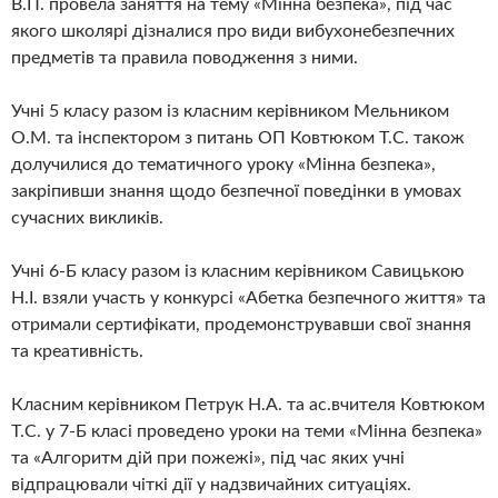
В.П. провела заняття на тему «Мінна безпека», під час
якого школярі дізналися про види вибухонебезпечних
предметів та правила поводження з ними.
Учні 5 класу разом із класним керівником Мельником
О.М. та інспектором з питань ОП Ковтюком Т.С. також
долучилися до тематичного уроку «Мінна безпека»,
закріпивши знання щодо безпечної поведінки в умовах
сучасних викликів.
Учні 6-Б класу разом із класним керівником Савицькою
Н.І. взяли участь у конкурсі «Абетка безпечного життя» та
отримали сертифікати, продемонструвавши свої знання
та креативність.
Класним керівником Петрук Н.А. та ас.вчителя Ковтюком
Т.С. у 7-Б класі проведено уроки на теми «Мінна безпека»
та «Алгоритм дій при пожежі», під час яких учні
відпрацювали чіткі дії у надзвичайних ситуаціях.