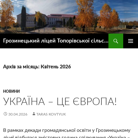
Пошук
Грозинецький ліцей Топорівської сільської ради
ПЕРЕЙТИ
ГОЛОВ
ДО
МЕНЮ
КОНТЕНТУ
Архів за місяць: Квітень 2026
НОВИНИ
УКРАЇНА – ЦЕ ЄВРОПА!
30.04.2026
TARAS KOVTYUK
В рамках декади громадянської освіти у Грозинецькому
ліцеї відбулася змістовна година спілкування «Україна –