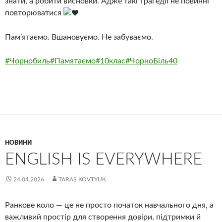
знати, а робити висновки. Адже такі трагедії не повинні
повторюватися
Пам’ятаємо. Вшановуємо. Не забуваємо.
#Чорнобиль
#Памятаємо
#10клас
#ЧорноБіль40
НОВИНИ
ENGLISH IS EVERYWHERE
24.04.2026
TARAS KOVTYUK
Ранкове коло — це не просто початок навчального дня, а
важливий простір для створення довіри, підтримки й