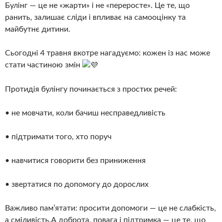
Булінг — це не «жарти» і не «переросте». Це те, що
ранить, залишає сліди і впливає на самооцінку та
майбутнє дитини.
Сьогодні 4 травня вкотре нагадуємо: кожен із нас може
стати частиною змін
Протидія булінгу починається з простих речей:
• не мовчати, коли бачиш несправедливість
• підтримати того, хто поруч
• навчитися говорити без приниження
• звертатися по допомогу до дорослих
Важливо пам’ятати: просити допомоги — це не слабкість,
а сміливість.А доброта, повага і підтримка — це те, що