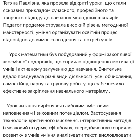
Тетяна Павлівна, яка провела відкриті уроки, що стали
яскравим прикладом сучасного, професійного та
творчого підходу до навчання молодших школярів.
Педагог продемонструвала високий рівень методичної
майстерності, уміння організувати освітній процес
відповідно до вимог сьогодення та потреб учнів.
Урок математики був побудований у формі захопливої
«космічної подорожі», що сприяло підвищенню мотивації
учнів і активному залученню до навчання. Вчителька
вдало поєднувала різні види діяльності: усні обчислення,
самостійну, парну та групову роботу, що забезпечило
ефективне закріплення навчального матеріалу .
Урок читання вирізнявся глибоким змістовим
наповненням і виховним потенціалом. Застосування
технологій критичного мислення, інтерактивних методів
(«мозковий штурм», «фішбоун», «передбачення») сприяло
розвитку в учнів уміння аналізувати текст, висловлювати