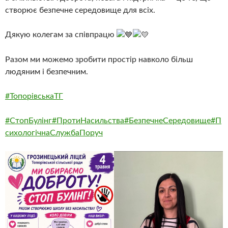
створює безпечне середовище для всіх.
Дякую колегам за співпрацю
Разом ми можемо зробити простір навколо більш
людяним і безпечним.
#ТопорівськаТГ
#СтопБулінг
#ПротиНасильства
#БезпечнеСередовище
#П
сихологічнаСлужбаПоруч