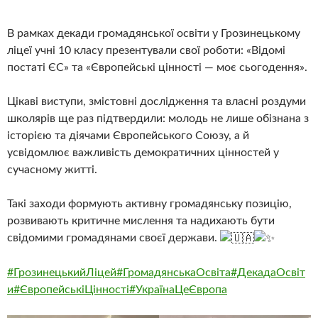
В рамках декади громадянської освіти у Грозинецькому
ліцеї учні 10 класу презентували свої роботи: «Відомі
постаті ЄС» та «Європейські цінності — моє сьогодення».
Цікаві виступи, змістовні дослідження та власні роздуми
школярів ще раз підтвердили: молодь не лише обізнана з
історією та діячами Європейського Союзу, а й
усвідомлює важливість демократичних цінностей у
сучасному житті.
Такі заходи формують активну громадянську позицію,
розвивають критичне мислення та надихають бути
свідомими громадянами своєї держави.
#ГрозинецькийЛіцей
#ГромадянськаОсвіта
#ДекадаОсвіт
и
#ЄвропейськіЦінності
#УкраїнаЦеЄвропа