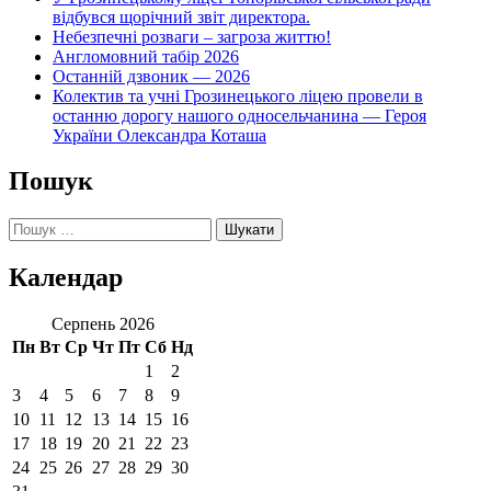
відбувся щорічний звіт директора.
Небезпечні розваги – загроза життю!
Англомовний табір 2026
Останній дзвоник — 2026
Колектив та учні Грозинецького ліцею провели в
останню дорогу нашого односельчанина — Героя
України Олександра Коташа
Пошук
Пошук:
Календар
Серпень 2026
Пн
Вт
Ср
Чт
Пт
Сб
Нд
1
2
3
4
5
6
7
8
9
10
11
12
13
14
15
16
17
18
19
20
21
22
23
24
25
26
27
28
29
30