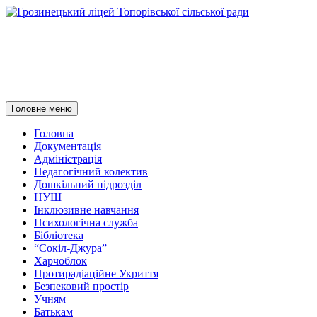
Грозинецький ліцей
Топорівської сільської ради
Пошук
Перейти
Головне меню
до
контенту
Головна
Документація
Адміністрація
Педагогічний колектив
Дошкільний підрозділ
НУШ
Інклюзивне навчання
Психологічна служба
Бібліотека
“Сокіл-Джура”
Харчоблок
Протирадіаційне Укриття
Безпековий простір
Учням
Батькам