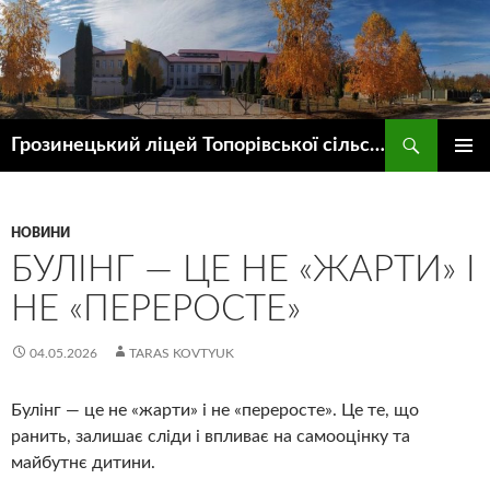
Пошук
Грозинецький ліцей Топорівської сільської ради
ПЕРЕЙТИ
ГОЛОВ
ДО
МЕНЮ
КОНТЕНТУ
НОВИНИ
БУЛІНГ — ЦЕ НЕ «ЖАРТИ» І
НЕ «ПЕРЕРОСТЕ»
04.05.2026
TARAS KOVTYUK
Булінг — це не «жарти» і не «переросте». Це те, що
ранить, залишає сліди і впливає на самооцінку та
майбутнє дитини.