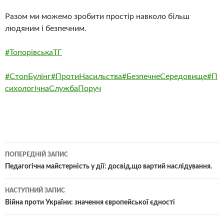
Разом ми можемо зробити простір навколо більш
людяним і безпечним.
#ТопорівськаТГ
#СтопБулінг
#ПротиНасильства
#БезпечнеСередовище
#П
сихологічнаСлужбаПоруч
Навігація
ПОПЕРЕДНІЙ ЗАПИС
по
Педагогічна майстерність у дії: досвід,що вартий наслідування.
записам
НАСТУПНИЙ ЗАПИС
Війна проти України: значення європейської єдності