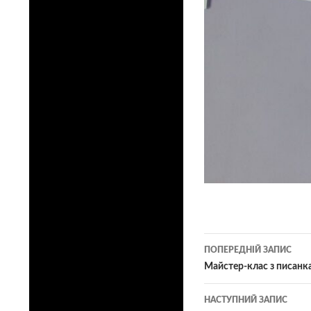
Навігація
ПОПЕРЕДНІЙ ЗАПИС
по
Майстер-клас з писанк
записам
НАСТУПНИЙ ЗАПИС