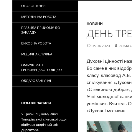
ОГОЛОШЕННЯ
МЕТОДИЧНА РОБОТА
НОВИНИ
ПРАВИЛА ПРИЙОМУ ДО
ДЕНЬ ТР
ЗАКЛАДУ
ВИХОВНА РОБОТА
05.04.2023
ROMA7
МЕДИЧНА СЛУЖБА
Духовні цінності н
ОМБУДСМАН
Бо саме в них відоб
ГРОЗИНЕЦЬКОГО ЛІЦЕЮ
класу, класовод А.В.
ОБДАРОВАНІ УЧНІ
спілкування «Духовне
«Стежиною добра», д
Учні молодшої ланки
усмішки». Вчитель Ос
НЕДАВНІ ЗАПИСИ
«Духовні мотиви».
У Грозинецькому ліцеї
Топорівської сільської ради
відбувся щорічний звіт
директора.