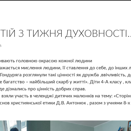
ЕТІЙ З ТИЖНЯ ДУХОВНОСТІ
6
азивають головною окрасою кожної людини
ражається мислення людини, її ставлення до себе, до інших 
 Гондуряга розглянули такі цінності як дружба ,ввічливість, 
 багатство – найбільший скарб у житті». Діти 4-А класу , к
е дізнались про цінність добрих справ.
 взяли участь в челенджі дитячих малюнків на тему: «Сторін
нов християнської етики Д.В. Антонюк , разом з учнями 8-х 