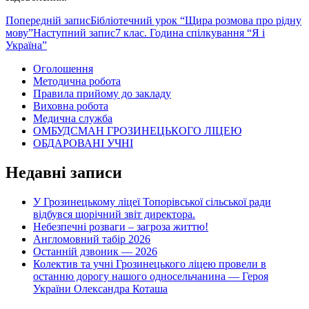
Навігація
Попередній запис
Бібліотечний урок “Щира розмова про рідну
мову”
Наступний запис
7 клас. Година спілкування “Я і
по
Україна”
записам
Оголошення
Методична робота
Правила прийому до закладу
Виховна робота
Медична служба
ОМБУДСМАН ГРОЗИНЕЦЬКОГО ЛІЦЕЮ
ОБДАРОВАНІ УЧНІ
Недавні записи
У Грозинецькому ліцеї Топорівської сільської ради
відбувся щорічний звіт директора.
Небезпечні розваги – загроза життю!
Англомовний табір 2026
Останній дзвоник — 2026
Колектив та учні Грозинецького ліцею провели в
останню дорогу нашого односельчанина — Героя
України Олександра Коташа