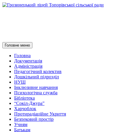
Грозинецький ліцей
Топорівської сільської ради
Пошук
Перейти
Головне меню
до
контенту
Головна
Документація
Адміністрація
Педагогічний колектив
Дошкільний підрозділ
НУШ
Інклюзивне навчання
Психологічна служба
Бібліотека
“Сокіл-Джура”
Харчоблок
Протирадіаційне Укриття
Безпековий простір
Учням
Батькам