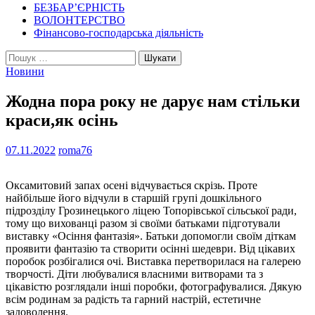
БЕЗБАР’ЄРНІСТЬ
ВОЛОНТЕРСТВО
Фінансово-господарська діяльність
Пошук:
Новини
Жодна пора року не дарує нам стільки
краси,як осінь
07.11.2022
roma76
Оксамитовий запах осені відчувається скрізь. Проте
найбільше його відчули в старшій групі дошкільного
підрозділу Грозинецького ліцею Топорівської сільської ради,
тому що вихованці разом зі своїми батьками підготували
виставку «Осіння фантазія». Батьки допомогли своїм діткам
проявити фантазію та створити осінні шедеври. Від цікавих
поробок розбігалися очі. Виставка перетворилася на галерею
творчості. Діти любувалися власними витворами та з
цікавістю розглядали інші поробки, фотографувалися. Дякую
всім родинам за радість та гарний настрій, естетичне
задоволення.