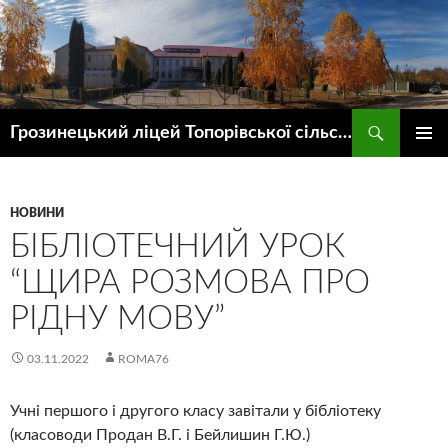
Пошук
Грозинецький ліцей Топорівської сільської ради
ПЕРЕЙТИ
ГОЛОВ
ДО
МЕНЮ
КОНТЕНТУ
НОВИНИ
БІБЛІОТЕЧНИЙ УРОК
“ЩИРА РОЗМОВА ПРО
РІДНУ МОВУ”
03.11.2022
ROMA76
Учні першого і другого класу завітали у бібліотеку
(класоводи Продан В.Г. і Бейлишин Г.Ю.)