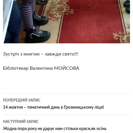
Зустріч з книгою – завжди свято!!!
Бібліотекар Валентина МОЙСОВА
Навігація
ПОПЕРЕДНІЙ ЗАПИС
по
14 жовтня – тематичний день в Грозинецькому ліцеї
записам
НАСТУПНИЙ ЗАПИС
Жодна пора року не дарує нам стільки краси,як осінь