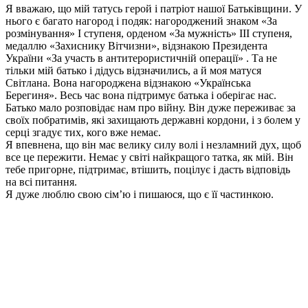
Я вважаю, що мій татусь герой і патріот нашої Батьківщини. У
нього є багато нагород і подяк: нагороджений знаком «За
розмінування» І ступеня, орденом «За мужність» ІІІ ступеня,
медаллю «Захиснику Вітчизни», відзнакою Президента
України «За участь в антитерористичній операції» . Та не
тільки мій батько і дідусь відзначились, а й моя матуся
Світлана. Вона нагороджена відзнакою «Українська
Берегиня». Весь час вона підтримує батька і оберігає нас.
Батько мало розповідає нам про війну. Він дуже переживає за
своїх побратимів, які захищають державні кордони, і з болем у
серці згадує тих, кого вже немає.
Я впевнена, що він має велику силу волі і незламний дух, щоб
все це пережити. Немає у світі найкращого татка, як мій. Він
тебе пригорне, підтримає, втішить, поцілує і дасть відповідь
на всі питання.
Я дуже люблю свою сім’ю і пишаюся, що є її частинкою.