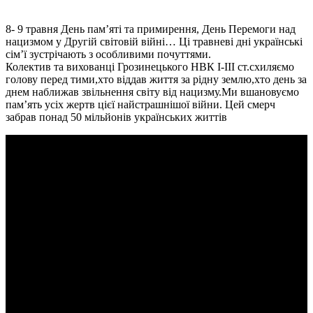
8- 9 травня День пам’яті та примирення, День Перемоги над
нацизмом у Другій світовій війні… Ці травневі дні українські
сім’ї зустрічають з особливими почуттями.
Колектив та вихованці Грозинецького НВК І-ІІІ ст.схиляємо
голову перед тими,хто віддав життя за рідну землю,хто день за
днем наближав звільнення світу від нацизму.Ми вшановуємо
пам’ять усіх жертв цієї найстрашнішої війни. Цей смерч
забрав понад 50 мільйонів українських життів