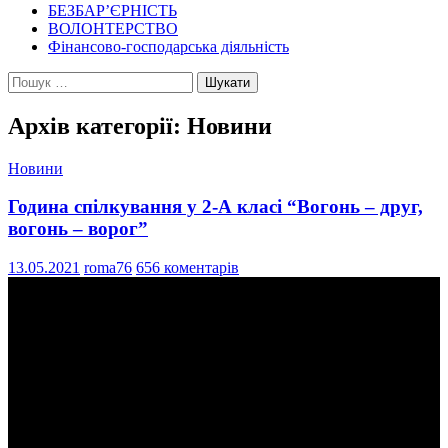
БЕЗБАР’ЄРНІСТЬ
ВОЛОНТЕРСТВО
Фінансово-господарська діяльність
Пошук:
Архів категорії: Новини
Новини
Година спілкування у 2-А класі “Вогонь – друг,
вогонь – ворог”
13.05.2021
roma76
656 коментарів