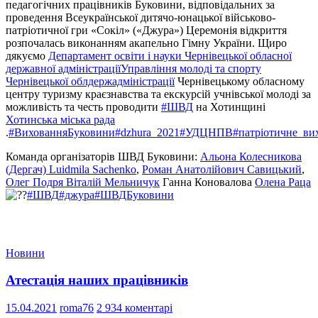
педагогічних працівників Буковини, відповідальних за
проведення Всеукраїнської дитячо-юнацької військово-
патріотичної гри «Сокіл» («Джура») Церемонія відкриття
розпочалась виконанням акапельно Гімну України. Щиро
дякуємо
Департамент освіти і науки Чернівецької обласної
державної адміністрації
Управління молоді та спорту
Чернівецької облдержадміністрації
Чернівецькому обласному
центру туризму краєзнавства та екскурсій учнівської молоді за
можливість та честь проводити
#ШВД
на Хотинщині
Хотинська міська рада
.
#ВихованняБуковини
#dzhura_2021
#УДЦНПВ
#патріотичне_ви
Команда організаторів ШВД Буковини:
Альона Колесникова
(Дергач)
Luidmila Sachenko
,
Роман Анатолійович Савицький
,
Олег Подря
Віталій Мельничук
Ганна Коновалова
Олена Раца
#ШВД
#джура
#ШВДБуковини
Новини
Атестація наших працівників
15.04.2021
roma76
2 934 коментарі