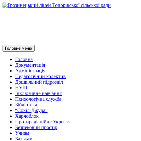
Грозинецький ліцей
Топорівської сільської ради
Пошук
Перейти
Головне меню
до
контенту
Головна
Документація
Адміністрація
Педагогічний колектив
Дошкільний підрозділ
НУШ
Інклюзивне навчання
Психологічна служба
Бібліотека
“Сокіл-Джура”
Харчоблок
Протирадіаційне Укриття
Безпековий простір
Учням
Батькам