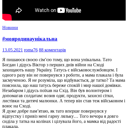
Новини
#мояродинаунікальна
13.05.2021
roma76
88 коментарів
Я пишаюся своєю сім’єю тому, що вона унікальна. Тато
Богдан і дідусь Віктор з перших днів війни на Сході
захищають нашу Україну. Татусь є військовослужбовцем. І
одного разу він не повернувся з роботи, а мама плакала і була
засмученою. Я не розуміла, що відбувається, де татко? Та мама
пояснила, що наш татусь береже спокій і мир нашої домівки.
Незабаром і дідусь поїхав на Схід. Він був волонтером і
допомагав солдатам: возив одяг, продукти, захисні сітки,
листівки та дитячі малюнки. А тепер він став теж військовим і
воює на Сході.
Я дуже добре пам’ятаю, як тато вперше повернувся у
відпустку і привіз мені гарну ляльку… Того вечора я довго
сиділа у татка на колінах і цілувала його, а мамка від радості
плакала.