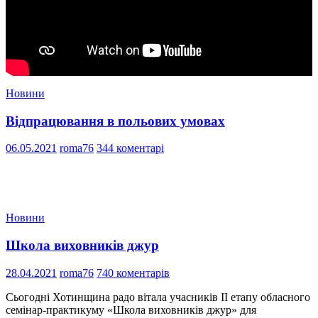
Новини
Відпрацювання в польових умовах
06.05.2021
roma76
344 коментарі
Новини
Школа виховників джур
28.04.2021
roma76
740 коментарів
Сьогодні Хотинщина радо вітала учасників ІІ етапу обласного
семінар-практикуму «Школа виховників джур» для