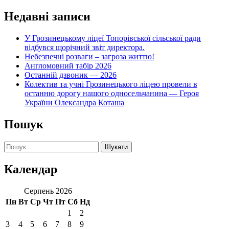
Недавні записи
У Грозинецькому ліцеї Топорівської сільської ради
відбувся щорічний звіт директора.
Небезпечні розваги – загроза життю!
Англомовний табір 2026
Останній дзвоник — 2026
Колектив та учні Грозинецького ліцею провели в
останню дорогу нашого односельчанина — Героя
України Олександра Коташа
Пошук
Пошук:
Календар
Серпень 2026
Пн
Вт
Ср
Чт
Пт
Сб
Нд
1
2
3
4
5
6
7
8
9