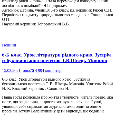
прикладі річки «Рона»”. Стала переможцем конкурсу Юний
дослідник в номінації «Я і природа».
Антонюк Дарина, учениця 5-го класу, кл. керівник Рябой С.Н.
Першість з предмету природознавство серед шкіл Топорівської
ОТГ.
Науковий керівник Топорівський В.В.
Новини
6-Б клас. Урок літератури рідного краю. Зустріч
із буковинською поетесою Т.В.Швець-Миколів
15.03.2021
roma76
4 994 коментарі
6-Б клас. Урок літератури рідного краю. Зустріч із
буковинською поетесою Т. В. Швець- Миколів. Учитель: Рябой
Н. К. Класний керівник : Савицька Н. І.
Наша гостя розповіла про життя і творчість, читала поезію, яка
не те, що зацікавила, а просто зачарувала всіх нас. І учні,
уявивши себе справжніми журналістами, один за одним
просили Тетяну Валентинівну дати відповідь ще бодай на