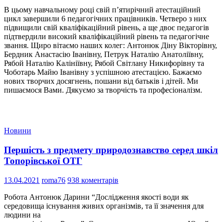
В цьому навчальному році свій п’ятирічний атестаційний
цикл завершили 6 педагогічних працівників. Четверо з них
підвищили свій кваліфікаційний рівень, а ще двоє педагогів
підтвердили високий кваліфікаційний рівень та педагогічне
звання. Щиро вітаємо наших колег: Антонюк Діну Вікторівну,
Бердник Анастасію Іванівну, Петрук Наталію Анатоліївну,
Рябой Наталію Калініївну, Рябой Світлану Никифорівну та
Чоботарь Майю Іванівну з успішною атестацією. Бажаємо
нових творчих досягнень, пошани від батьків і дітей. Ми
пишаємося Вами. Дякуємо за творчість та професіоналізм.
Новини
Першість з предмету природознавство серед шкіл
Топорівської ОТГ
13.04.2021
roma76
938 коментарів
Робота Антонюк Дарини “Дослідження якості води як
середовища існування живих організмів, та її значення для
людини на