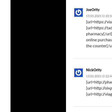
JoeOrity
13.05.2021 О 22:1
[url=https://vi
[url=https://t
pharmacy[/url]
online purchase
the counter[/u
NickOrity
13.05.2021 О 22:4
[url=http://ph
[url=http://ol
[url=http://via