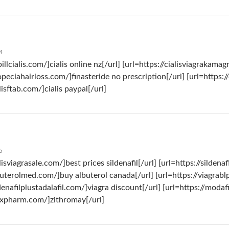
4
pillcialis.com/]cialis online nz[/url] [url=https://cialisviagrakama
opeciahairloss.com/]finasteride no prescription[/url] [url=https:/
lisftab.com/]cialis paypal[/url]
5
alisviagrasale.com/]best prices sildenafil[/url] [url=https://sildena
lbuterolmed.com/]buy albuterol canada[/url] [url=https://viagrabl
ldenafilplustadalafil.com/]viagra discount[/url] [url=https://moda
mxpharm.com/]zithromay[/url]