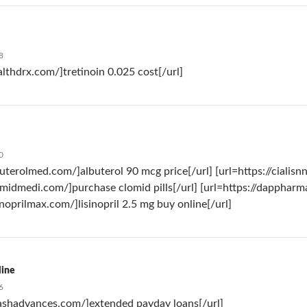
8
althdrx.com/]tretinoin 0.025 cost[/url]
0
buterolmed.com/]albuterol 90 mcg price[/url] [url=https://cialisnn
lomidmedi.com/]purchase clomid pills[/url] [url=https://dapphar
sinoprilmax.com/]lisinopril 2.5 mg buy online[/url]
line
6
cashadvances.com/]extended payday loans[/url]