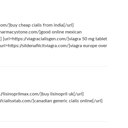
com/]buy cheap cialis from india[/url]
://pharmacystone.com/]good online mexican
 [url=https://viagracialisgen.com/]viagra 50 mg tablet
[url=https://sildenafilcitviagra.com/]viagra europe over
lisinoprilmax.com/]buy lisinopril uk[/url]
cialisxtab.com/]canadian generic cialis online[/url]