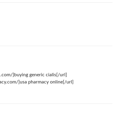
.com/]buying generic cialis[/url]
macy.com/]usa pharmacy online[/url]