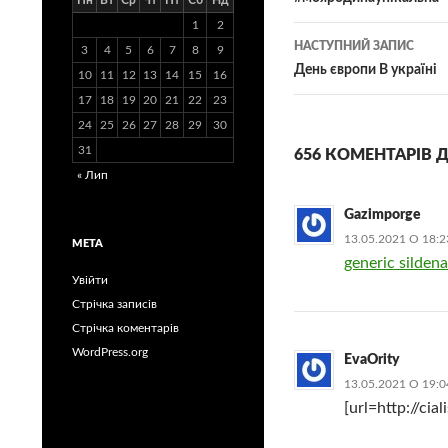
по
Пн
Вт
Ср
Чт
Пт
Сб
Нд
1
2
записам
НАСТУПНИЙ ЗАПИС
3
4
5
6
7
8
9
День європи В україні
10
11
12
13
14
15
16
17
18
19
20
21
22
23
24
25
26
27
28
29
30
31
656 КОМЕНТАРІВ Д
« Лип
Gazimporge
13.05.2021 О 18:2
МЕТА
generic sildena
Увійти
Стрічка записів
Стрічка коментарів
WordPress.org
EvaOrity
13.05.2021 О 19:0
[url=http://cial