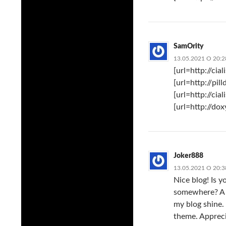
SamOrity
13.05.2021 О 20:2
[url=http://cia
[url=http://pi
[url=http://ci
[url=http://do
Joker888
13.05.2021 О 20:3
Nice blog! Is 
somewhere? A t
my blog shine.
theme. Appreci