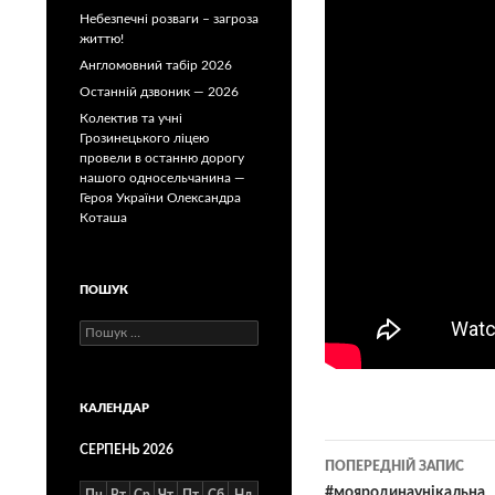
Небезпечні розваги – загроза
життю!
Англомовний табір 2026
Останній дзвоник — 2026
Колектив та учні
Грозинецького ліцею
провели в останню дорогу
нашого односельчанина —
Героя України Олександра
Коташа
ПОШУК
Пошук:
КАЛЕНДАР
СЕРПЕНЬ 2026
Навігація
ПОПЕРЕДНІЙ ЗАПИС
#мояродинаунікальна