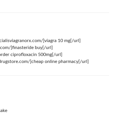
//cialisviagranorx.com/]viagra 10 mg[/url]
.com/]finasteride buy[/url]
order ciprofloxacin 500mg[/url]
zzdrugstore.com/]cheap online pharmacy[/url]
make