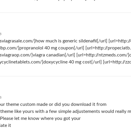
8
lisviagrasale.com/]how much is generic sildenafil[/url] [url=http:
lldbp.com/]propranolol 40 mg coupon[/url] [url=http://propeciatb
alisviagraop.com/]viagra canadian[/url] [url=http://ntzmeds.com/]
xycyclinetablets.com/]doxycycline 40 mg cost[/url] [url=http://
8
your theme custom made or did you download it from
heme like yours with a few simple adjustements would really 
 Please let me know where you got your
ate it