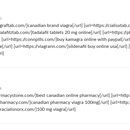
0
agraftab.com/]canadian brand viagra[/url] [url=https://cialisxtab.
adalafilztab.com/]tadalafil tablets 20 mg online[/url] [url=https
 [url=https://connpills.com/]buy kamagra online with paypal[/url]
[/url] [url=https://viagrann.com/]sildenafil buy online usa[/url] 
rl]
8
armacystone.com/]best canadian online pharmacy[/url] [url=http://
xpharmacy.com/]canadian pharmacy viagra 100mg[/url] [url=http://
gracialisnorx.com/]100 mg viagra[/url]