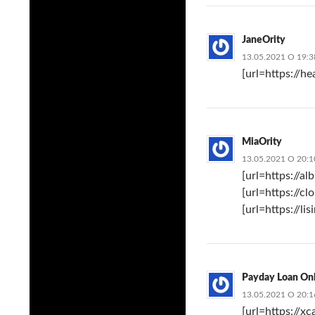
JaneOrity
13.05.2021 О 19:3
[url=https://he
MiaOrity
13.05.2021 О 20:1
[url=https://al
[url=https://c
[url=https://li
Payday Loan On
13.05.2021 О 20:1
[url=https://x