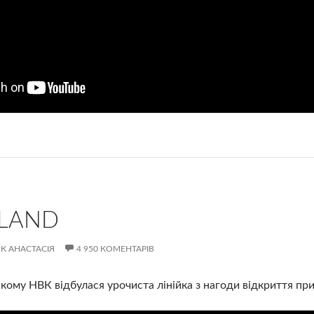
LAND
К АНАСТАСІЯ
4 950 КОМЕНТАРІВ
ькому НВК відбулася урочиста лінійка з нагоди відкриття п