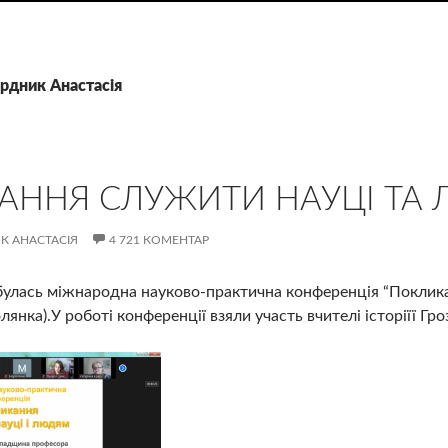
ердник Анастасія
АННЯ СЛУЖИТИ НАУЦІ ТА
К АНАСТАСІЯ
4 721 КОМЕНТАР
дбулась міжнародна науково-практична конференція “Поклика
янка).У роботі конференції взяли участь вчителі історіїї Гр