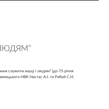
 ЛЮДЯМ”
ння служити науці і людям” (до 75-річчя
озинецького НВК Настас А.І. та Рябой С.Н.