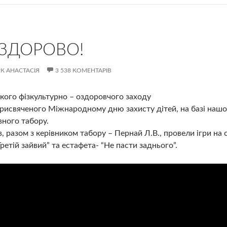
 ЗДОРОВО!
К АНАСТАСІЯ
3 538 КОМЕНТАРІВ
кого фізкультурно – оздоровчого заходу
 присвяченого Міжнародному дню захисту дітей, на базі наш
вного табору.
в, разом з керівником табору – Пернай Л.В., провели ігри на с
ретій зайвий” та естафета- “Не пасти заднього”.