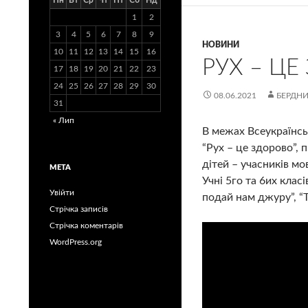
Пн
Вт
Ср
Чт
Пт
Сб
Нд
1
2
3
4
5
6
7
8
9
НОВИНИ
10
11
12
13
14
15
16
РУХ – ЦЕ
17
18
19
20
21
22
23
24
25
26
27
28
29
30
08.06.2021
БЕРДНИ
31
« Лип
В межах Всеукраїнсь
“Рух – це здорово”,
дітей – учасників мо
МЕТА
Учні 5го та 6их класі
Увійти
подай нам джуру”, “Т
Стрічка записів
Стрічка коментарів
WordPress.org