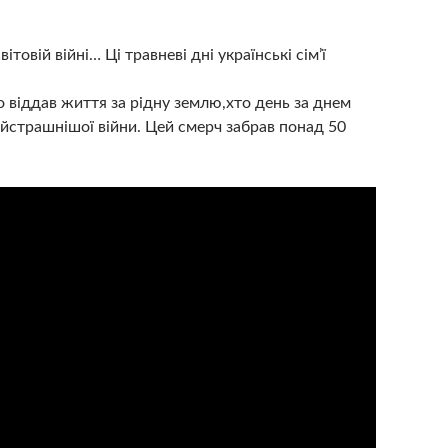
овій війні… Ці травневі дні українські сім’ї
о віддав життя за рідну землю,хто день за днем
айстрашнішої війни. Цей смерч забрав понад 50