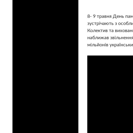
8- 9 травня День пам
зустрічають з особл
Колектив та вихованц
наближав звільнення
мільйонів українськ