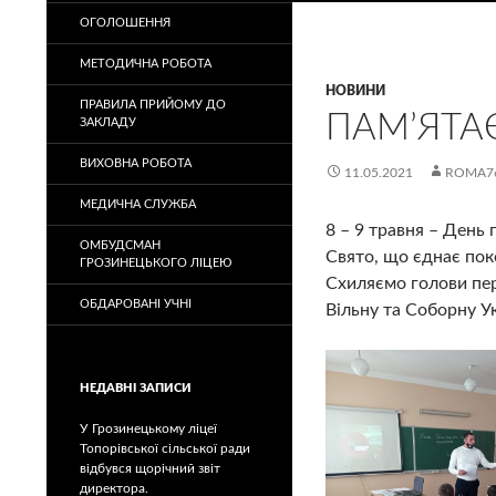
ОГОЛОШЕННЯ
МЕТОДИЧНА РОБОТА
НОВИНИ
ПРАВИЛА ПРИЙОМУ ДО
ПАМ’ЯТ
ЗАКЛАДУ
ВИХОВНА РОБОТА
11.05.2021
ROMA7
МЕДИЧНА СЛУЖБА
8 – 9 травня – День 
ОМБУДСМАН
Свято, що єднає пок
ГРОЗИНЕЦЬКОГО ЛІЦЕЮ
Схиляємо голови пер
ОБДАРОВАНІ УЧНІ
Вільну та Соборну Ук
НЕДАВНІ ЗАПИСИ
У Грозинецькому ліцеї
Топорівської сільської ради
відбувся щорічний звіт
директора.