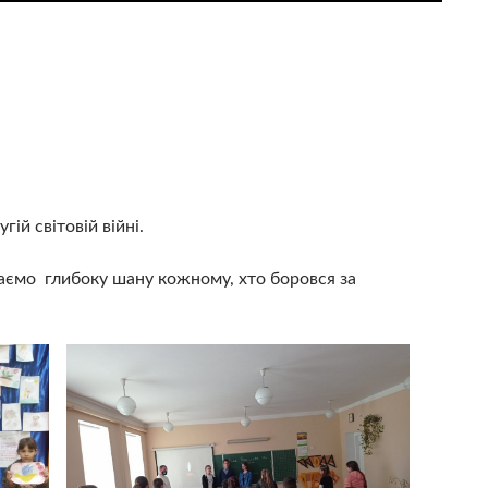
ій світовій війні.
даємо глибоку шану кожному, хто боровся за