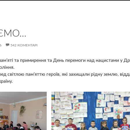
АЄМО…
6
542 КОМЕНТАРІ
пам’яті та примирення та День перемоги над нацистами у Друг
оління.
ед світлою пам’яттю героїв, які захищали рідну землю, від
раїну.