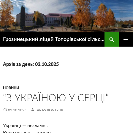
Пошук
Грозинецький ліцей Топорівської сільської ради
ПЕРЕЙТИ
ГОЛОВ
ДО
МЕНЮ
КОНТЕНТУ
Архів за день: 02.10.2025
НОВИНИ
“З УКРАЇНОЮ У СЕРЦІ”
02.10.2025
TARAS KOVTYUK
Українці — незламні.
Коли погано — плачуть,