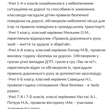
-Учні 1-4-х класів ознайомилися з небезпечними
ситуаціями на дорозі та способами їх уникнення,
класоводи нагадали дітям правила безпечної
поведінки на дорозі, обговорили небезпечні місця для
ігор та правила поведінки в громадському транспорті;
-Учні 5 класу, класний керівник Мельник О.М.,
переглянули відеоролик «Правила дорожнього руху
знай – життя та здоров`я зберігай»;
-Учні 6-А класу, класний керівник Гончар М.В., провели
виховну годину «Безпека на дорозі». Обговорили у
групах різні випадки ДТП, грали в гру «Так чи ні?»,
переглянули відео та обговорили їх, пригадали
правила дорожнього руху за допомогою кросворду;
-Учні 6-Б класу, класний керівник Савицька Н.І.,
провели годину спілкування «Твоя безпека – в твоїх
руках»;
-Учні 7-А і 7-Б класів, класні керівники Настас А.І.,
Петрук Н.А., провели вікторину «Ми – учасники
дорожнього руху».