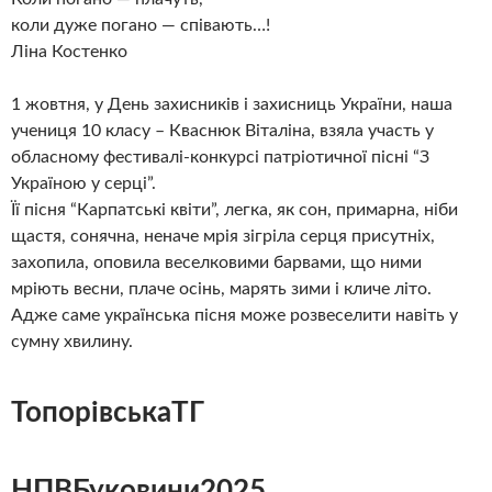
коли дуже погано — співають…!
Ліна Костенко
1 жовтня, у День захисників і захисниць України, наша
учениця 10 класу – Кваснюк Віталіна, взяла участь у
обласному фестивалі-конкурсі патріотичної пісні “З
Україною у серці”.
Її пісня “Карпатські квіти”, легка, як сон, примарна, ніби
щастя, сонячна, неначе мрія зігріла серця присутніх,
захопила, оповила веселковими барвами, що ними
мріють весни, плаче осінь, марять зими і кличе літо.
Адже саме українська пісня може розвеселити навіть у
сумну хвилину.
ТопорівськаТГ
НПВБуковини2025