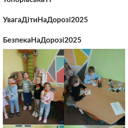
УвагаДітиНаДорозі2025
БезпекаНаДорозі2025