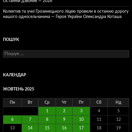
Останній дзвоник — 2026
Колектив та учні Грозинецького ліцею провели в останню дорогу
нашого односельчанина — Героя України Олександра Коташа
ПОШУК
Пошук:
КАЛЕНДАР
ЖОВТЕНЬ 2025
Пн
Вт
Ср
Чт
Пт
Сб
Нд
1
2
3
4
5
6
7
8
9
10
11
12
13
14
15
16
17
18
19