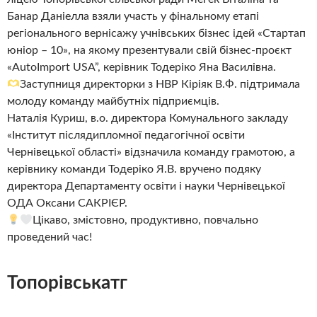
Банар Даніелла взяли участь у фінальному етапі
регіонального вернісажу учнівських бізнес ідей «Стартап
юніор – 10», на якому презентували свій бізнес-проєкт
«AutoImport USA”, керівник Тодеріко Яна Василівна.
Заступниця директорки з НВР Кіріяк В.Ф. підтримала
молоду команду майбутніх підприємців.
Наталія Куриш, в.о. директора Комунального закладу
«Інститут післядипломної педагогічної освіти
Чернівецької області» відзначила команду грамотою, а
керівнику команди Тодеріко Я.В. вручено подяку
директора Департаменту освіти і науки Чернівецької
ОДА Оксани САКРІЄР.
Цікаво, змістовно, продуктивно, повчально
проведений час!
Топорівськатг