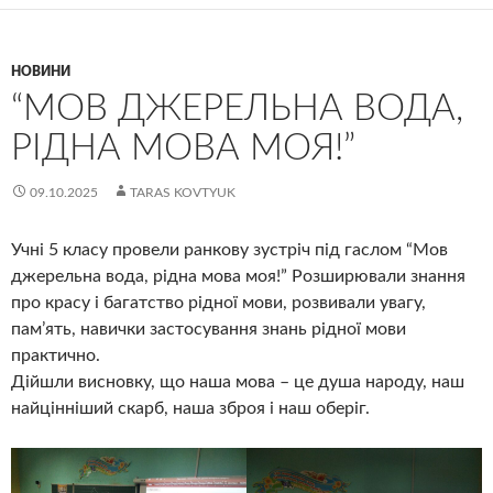
НОВИНИ
“МОВ ДЖЕРЕЛЬНА ВОДА,
РІДНА МОВА МОЯ!”
09.10.2025
TARAS KOVTYUK
Учні 5 класу провели ранкову зустріч під гаслом “Мов
джерельна вода, рідна мова моя!” Розширювали знання
про красу і багатство рідної мови, розвивали увагу,
пам’ять, навички застосування знань рідної мови
практично.
Дійшли висновку, що наша мова – це душа народу, наш
найцінніший скарб, наша зброя і наш оберіг.