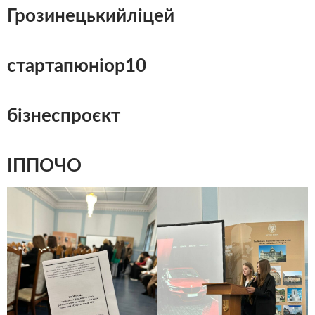
Грозинецькийліцей
стартапюніор10
бізнеспроєкт
ІППОЧО