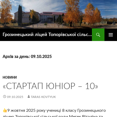
Пошук
Грозинецький ліцей Топорівської сільської ради
ПЕРЕЙТИ
ГОЛОВ
ДО
МЕНЮ
КОНТЕНТУ
Архів за день: 09.10.2025
НОВИНИ
«СТАРТАП ЮНІОР – 10»
09.10.2025
TARAS KOVTYUK
9 жовтня 2025 року учениці 8 класу Грозинецького
ліцею Топорівської сільської ради Мегек Віталіна та