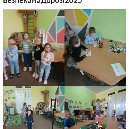
БезпекаНаДорозі2025