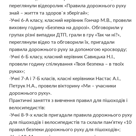
переглянули відеоролик «Правила дорожнього руху
знай – життя та здоров`я зберігай»;
-Учні 6-А класу, класний керівник Гончар М.В., провели
виховну годину «Безпека на дорозі». Обговорили у
групах різні випадки ДТП, грали в гру «Так чи ні?»,
переглянули відео та обговорили їх, пригадали
правила дорожнього руху за допомогою кросворду;
-Учні 6-Б класу, класний керівник Савицька Н.І.,
провели годину спілкування «Твоя безпека – в твоїх
руках»;
-Учні 7-А і 7-Б класів, класні керівники Настас А.І.,
Петрук Н.А., провели вікторину «Ми – учасники
дорожнього руху».
Практичні заняття з вивчення правил для пішоходів і
велосипедистів:
-Учні 8-9-х класів пригадали правила дорожнього руху
для пішоходів і велосипедистів та склали пам’ятку «10
правил безпеки дорожнього руху для пішоходів»;