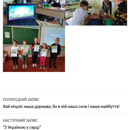
Навігація
ПОПЕРЕДНІЙ ЗАПИС
по
Хай міцніє наша держава, бо в ній наша сила і наше майбуття!
записам
НАСТУПНИЙ ЗАПИС
“З Україною у серці”