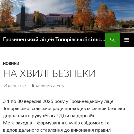
Пошук
Грозинецький ліцей Топорівської сільської ради
ПЕРЕЙТИ
ГОЛОВ
ДО
МЕНЮ
КОНТЕНТУ
НОВИНИ
НА ХВИЛІ БЕЗПЕКИ
02.10.2025
TARAS KOVTYUK
З 1 по 30 вересня 2025 року у Грозинецькому ліцеї
Топорівської сільської ради проходив місячник безпеки
дорожнього руху «Увага! Діти на дорозі!».
Мета заходів – формування в учнів свідомого та
відповідального ставлення до виконання правил