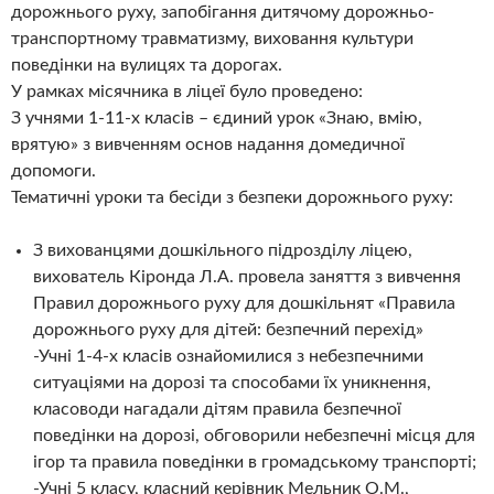
дорожнього руху, запобігання дитячому дорожньо-
транспортному травматизму, виховання культури
поведінки на вулицях та дорогах.
У рамках місячника в ліцеї було проведено:
З учнями 1-11-х класів – єдиний урок «Знаю, вмію,
врятую» з вивченням основ надання домедичної
допомоги.
Тематичні уроки та бесіди з безпеки дорожнього руху:
З вихованцями дошкільного підрозділу ліцею,
вихователь Кіронда Л.А. провела заняття з вивчення
Правил дорожнього руху для дошкільнят «Правила
дорожнього руху для дітей: безпечний перехід»
-Учні 1-4-х класів ознайомилися з небезпечними
ситуаціями на дорозі та способами їх уникнення,
класоводи нагадали дітям правила безпечної
поведінки на дорозі, обговорили небезпечні місця для
ігор та правила поведінки в громадському транспорті;
-Учні 5 класу, класний керівник Мельник О.М.,