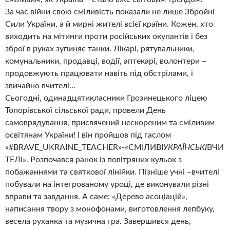
За час війни свою сміливість показали не лише Збройні
Сили України, а й мирні жителі всієї країни. Кожен, хто
виходить на мітинги проти російських окупантів і без
зброї в руках зупиняє танки. Лікарі, рятувальники,
комунальники, продавці, водії, аптекарі, волонтери –
продовжують працювати навіть під обстрілами, і
звичайно вчителі…
Сьогодні, одинадцятикласники Грозинецького ліцею
Топорівської сільської ради, провели День
самоврядування, присвячений нескореним та сміливим
освітянам України! І він пройшов під гаслом
«#BRAVE_UKRAINE_TEACHER»-«СМІЛИВІ
УКРАЇНСЬКІ
ВЧИ
ТЕЛІ». Розпочався ранок із повітряних кульок з
побажаннями та святкової лінійки. Пізніше учні –вчителі
побували на інтегрованому уроці, де виконували різні
вправи та завдання. А саме: «Дерево асоціацій»,
написання твору з монофонами, виготовлення лепбуку,
весела руханка та музична гра. Завершився день,