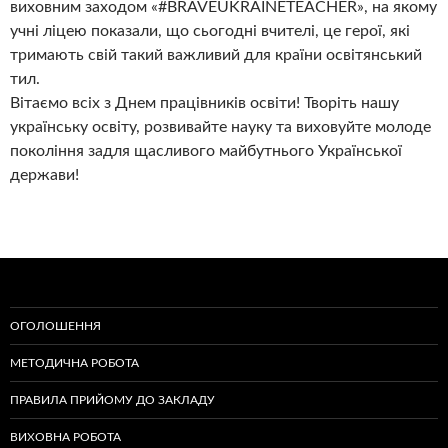
виховним заходом «#BRAVEUKRAINETEACHER», на якому
учні ліцею показали, що сьогодні вчителі, це герої, які
тримають свій такий важливий для країни освітянський
тил.
Вітаємо всіх з Днем працівників освіти! Творіть нашу
українську освіту, розвивайте науку та виховуйте молоде
покоління задля щасливого майбутнього Української
держави!
ОГОЛОШЕННЯ
МЕТОДИЧНА РОБОТА
ПРАВИЛА ПРИЙОМУ ДО ЗАКЛАДУ
ВИХОВНА РОБОТА