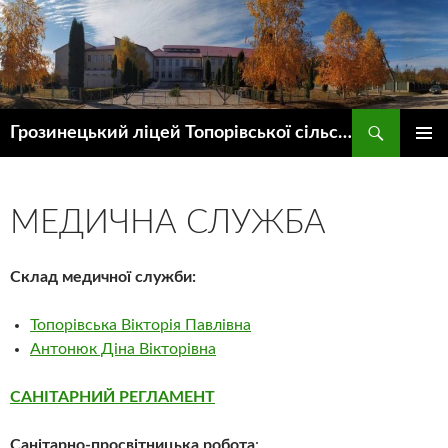
Пошук
Грозинецький ліцей Топорівської сільської ради
ПЕРЕЙТИ
ГОЛОВ
ДО
МЕНЮ
КОНТЕНТУ
МЕДИЧНА СЛУЖБА
Склад медичної служби:
Топорівська Вікторія Павлівна
Антонюк Діна Вікторівна
САНІТАРНИЙ РЕГЛАМЕНТ
Санітарно-просвітницька робота
: