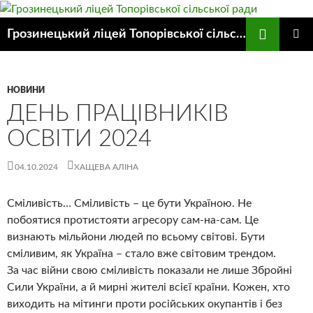
Пошук
Грозинецький ліцей Топорівської сільської ради
ПЕРЕЙТИ
ГОЛОВ
ДО
МЕНЮ
КОНТЕНТУ
НОВИНИ
ДЕНЬ ПРАЦІВНИКІВ
ОСВІТИ 2024
04.10.2024
ХАЩЕВА АЛІНА
Сміливість… Сміливість – це бути Україною. Не
побоятися протистояти агресору сам-на-сам. Це
визнають мільйони людей по всьому світові. Бути
сміливим, як Україна – стало вже світовим трендом.
За час війни свою сміливість показали не лише Збройні
Сили України, а й мирні жителі всієї країни. Кожен, хто
виходить на мітинги проти російських окупантів і без