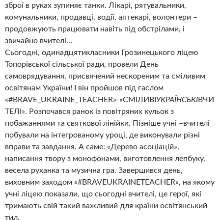
зброї в руках зупиняє танки. Лікарі, рятувальники,
комунальники, продавці, водії, аптекарі, волонтери –
продовжують працювати навіть під обстрілами, і
звичайно вчителі…
Сьогодні, одинадцятикласники Грозинецького ліцею
Топорівської сільської ради, провели День
самоврядування, присвячений нескореним та сміливим
освітянам України! І він пройшов під гаслом
«#BRAVE_UKRAINE_TEACHER»-«СМІЛИВІ
УКРАЇНСЬКІ
ВЧИ
ТЕЛІ». Розпочався ранок із повітряних кульок з
побажаннями та святкової лінійки. Пізніше учні –вчителі
побували на інтегрованому уроці, де виконували різні
вправи та завдання. А саме: «Дерево асоціацій»,
написання твору з монофонами, виготовлення лепбуку,
весела руханка та музична гра. Завершився день,
виховним заходом «#BRAVEUKRAINETEACHER», на якому
учні ліцею показали, що сьогодні вчителі, це герої, які
тримають свій такий важливий для країни освітянський
тил.