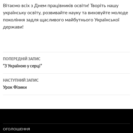
Вітаємо всіх з Днем працівників освіти! Творіть нашу
українську освіту, розвивайте науку та виховуйте молоде
покоління задля щасливого майбутнього Української
держави!
Навігація
ПОПЕРЕДНІЙ ЗАПИС
по
“З Україною у серці”
записам
НАСТУПНИЙ ЗАПИС
Урок Фізики
ОГОЛОШЕННЯ