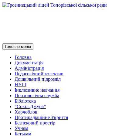
Грозинецький ліцей
Топорівської сільської ради
Пошук
Перейти
Головне меню
до
контенту
Головна
Документація
Адміністрація
Педагогічний колектив
Дошкільний підрозділ
НУШ
Інклюзивне навчання
Психологічна служба
Бібліотека
“Сокіл-Джура”
Харчоблок
Протирадіаційне Укриття
Безпековий простір
Учням
Батькам