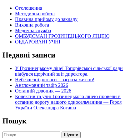
Оголошення
Методична робота
Правила прийому до закладу
Виховна робота
Медична служба
ОМБУДСМАН ГРОЗИНЕЦЬКОГО ЛІЦЕЮ
ОБДАРОВАНІ УЧНІ
Недавні записи
У Грозинецькому ліцеї Топорівської сільської ради
відбувся щорічний звіт директора.
Небезпечні розваги – загроза життю!
Англомовний табір 2026
Останній дзвоник — 2026
Колектив та учні Грозинецького ліцею провели в
останню дорогу нашого односельчанина — Героя
України Олександра Коташа
Пошук
Пошук: