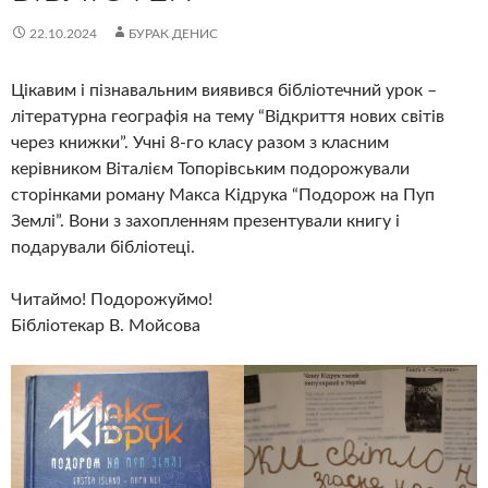
22.10.2024
БУРАК ДЕНИС
Цікавим і пізнавальним виявився бібліотечний урок –
літературна географія на тему “Відкриття нових світів
через книжки”. Учні 8-го класу разом з класним
керівником Віталієм Топорівським подорожували
сторінками роману Макса Кідрука “Подорож на Пуп
Землі”. Вони з захопленням презентували книгу і
подарували бібліотеці.
Читаймо! Подорожуймо!
Бібліотекар В. Мойсова