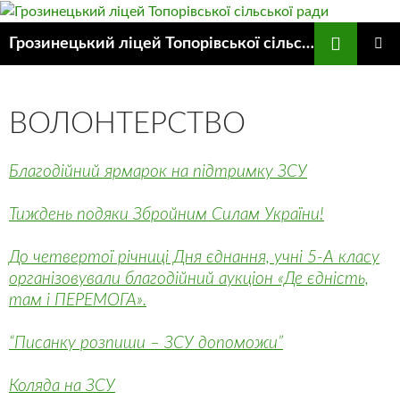
Пошук
Грозинецький ліцей Топорівської сільської ради
ПЕРЕЙТИ
ГОЛОВ
ДО
МЕНЮ
КОНТЕНТУ
ВОЛОНТЕРСТВО
Благодійний ярмарок на підтримку ЗСУ
Тиждень подяки Збройним Силам України!
До четвертої річниці Дня єднання, учні 5-А класу
організовували благодійний аукціон «Де єдність,
там і ПЕРЕМОГА».
“Писанку розпиши – ЗСУ допоможи”
Коляда на ЗСУ