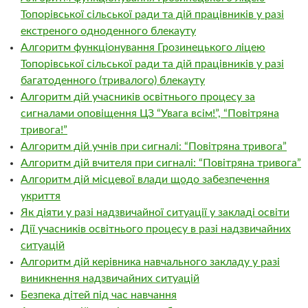
Топорівської сільської ради та дій працівників у разі
екстреного одноденного блекауту
Алгоритм функціонування Грозинецького ліцею
Топорівської сільської ради та дій працівників у разі
багатоденного (тривалого) блекауту
Алгоритм дій учасників освітнього процесу за
сигналами оповіщення ЦЗ “Увага всім!”, “Повітряна
тривога!”
Алгоритм дій учнів при сигналі: “Повітряна тривога”
Алгоритм дій вчителя при сигналі: “Повітряна тривога”
Алгоритм дій місцевої влади щодо забезпечення
укриття
Як діяти у разі надзвичайної ситуації у закладі освіти
Дії учасників освітнього процесу в разі надзвичайних
ситуацій
Алгоритм дій керівника навчального закладу у разі
виникнення надзвичайних ситуацій
Безпека дітей під час навчання