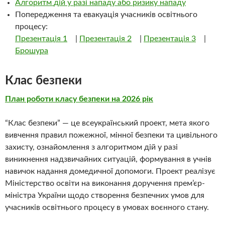
Алгоритм
дій
у
разі
нападу
або
ризику
нападу
Попередження та евакуація учасників освітнього
процесу:
Презентація 1
|
Презентація 2
|
Презентація 3
|
Брошура
Клас безпеки
План роботи класу безпеки на 2026 рік
“Клас безпеки” — це всеукраїнський проект, мета якого
вивчення правил пожежної, мінної безпеки та цивільного
захисту, ознайомлення з алгоритмом дій у разі
виникнення надзвичайних ситуацій, формування в учнів
навичок надання домедичної допомоги. Проект реалізує
Міністерство освіти на виконання доручення прем’єр-
міністра України щодо створення безпечних умов для
учасників освітнього процесу в умовах воєнного стану.