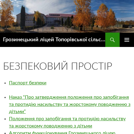
Пошук
Грозинецький ліцей Топорівської сільської ради
ПЕРЕЙТИ
ГОЛОВ
ДО
МЕНЮ
КОНТЕНТУ
БЕЗПЕКОВИЙ ПРОСТІР
Паспорт безпеки
Наказ “Про затвердження положення про запобігання
та протидію насильству та жорстокому поводженню з
дітьми”
Положення про запобігання та протидію насильству
та жорстокому поводженню з дітьми
Алгоритм функціонування Грозинецького ліцею