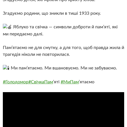
Згадуємо родини, що зникли в тиші 1933 року.
Я
блуко та свічка — символи доброти й пам’яті, які
ми передаємо далі.
Пам’ятаємо не для смутку, а для того, щоб правда жила й
трагедія ніколи не повторилася.
Ми пам’ятаємо. Ми вшановуємо. Ми не забуваємо.
#Голодомор
#СвічкаПам
’яті
#МиПам
’ятаємо