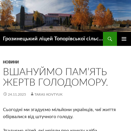
Пошук
Грозинецький ліцей Топорівської сільської ради
ПЕРЕЙТИ
ГОЛОВ
ДО
МЕНЮ
КОНТЕНТУ
НОВИНИ
ВШАНУЙМО ПАМ’ЯТЬ
ЖЕРТВ ГОЛОДОМОРУ.
24.11.2025
TARAS KOVTYUK
Сьогодні ми згадуємо мільйони українців, чиї життя
обірвалися від штучного голоду.
Згадуємо дітей, які мріяли про крихту хліба.