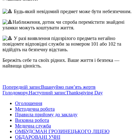
Будь-який невідомий предмет може бути небезпечним.
Наближення, дотик чи спроба перемістити знайдені
уламки можуть коштувати життя.
У разі виявлення підозрілого предмета негайно
повідомте відповідні служби за номером 101 або 102 та
відійдіть на безпечну відстань.
Бережіть себе та своїх рідних. Ваше життя і безпека —
найвища цінність.
Навігація
Попередній запис
Вшануймо пам’ять жертв
Голодомору.
Наступний запис
Thanksgiving Day
по
Оголошення
записам
Методична робота
Правила прийому до закладу
Виховна робота
Медична служба
ОМБУДСМАН ГРОЗИНЕЦЬКОГО ЛІЦЕЮ
ОБДАРОВАНІ УЧНІ