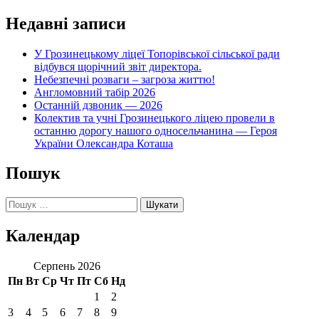
Недавні записи
У Грозинецькому ліцеї Топорівської сільської ради
відбувся щорічний звіт директора.
Небезпечні розваги – загроза життю!
Англомовний табір 2026
Останній дзвоник — 2026
Колектив та учні Грозинецького ліцею провели в
останню дорогу нашого односельчанина — Героя
України Олександра Коташа
Пошук
Пошук:
Календар
Серпень 2026
Пн
Вт
Ср
Чт
Пт
Сб
Нд
1
2
3
4
5
6
7
8
9