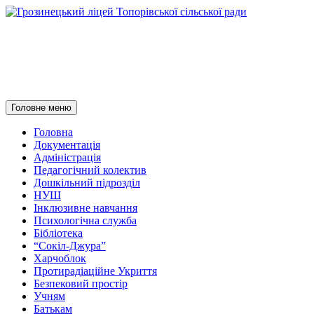
Грозинецький ліцей
Топорівської сільської ради
Пошук
Перейти
Головне меню
до
контенту
Головна
Документація
Адміністрація
Педагогічний колектив
Дошкільний підрозділ
НУШ
Інклюзивне навчання
Психологічна служба
Бібліотека
“Сокіл-Джура”
Харчоблок
Протирадіаційне Укриття
Безпековий простір
Учням
Батькам