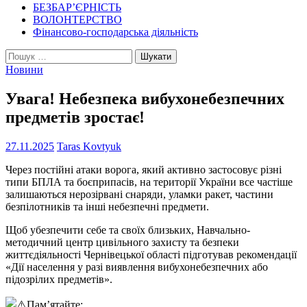
БЕЗБАР’ЄРНІСТЬ
ВОЛОНТЕРСТВО
Фінансово-господарська діяльність
Пошук:
Новини
Увага! Небезпека вибухонебезпечних
предметів зростає!
27.11.2025
Taras Kovtyuk
Через постійні атаки ворога, який активно застосовує різні
типи БПЛА та боєприпасів, на території України все частіше
залишаються нерозірвані снаряди, уламки ракет, частини
безпілотників та інші небезпечні предмети.
Щоб убезпечити себе та своїх близьких, Навчально-
методичний центр цивільного захисту та безпеки
життєдіяльності Чернівецької області підготував рекомендації
«Дії населення у разі виявлення вибухонебезпечних або
підозрілих предметів».
Пам’ятайте: