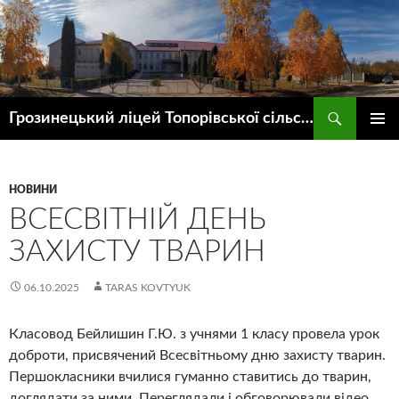
Пошук
Грозинецький ліцей Топорівської сільської ради
ПЕРЕЙТИ
ГОЛОВ
ДО
МЕНЮ
КОНТЕНТУ
НОВИНИ
ВСЕСВІТНІЙ ДЕНЬ
ЗАХИСТУ ТВАРИН
06.10.2025
TARAS KOVTYUK
Класовод Бейлишин Г.Ю. з учнями 1 класу провела урок
доброти, присвячений Всесвітньому дню захисту тварин.
Першокласники вчилися гуманно ставитись до тварин,
доглядати за ними. Переглядали і обговорювали відео ,,