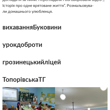
Історія про одне врятоване життя”. Розмальовува-
ли домашнього улюбленця.
вихаванняБуковини
урокдоброти
грозинецькийліцей
ТопорівськаТГ