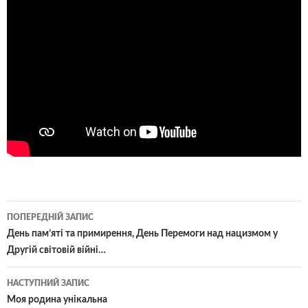
Навігація
ПОПЕРЕДНІЙ ЗАПИС
по
День пам’яті та примирення, День Перемоги над нацизмом у
Другій світовій війні…
записам
НАСТУПНИЙ ЗАПИС
Моя родина унікальна