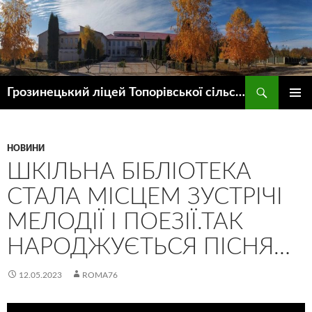
Пошук
Грозинецький ліцей Топорівської сільської ради
ПЕРЕЙТИ
ГОЛОВ
ДО
МЕНЮ
КОНТЕНТУ
НОВИНИ
ШКІЛЬНА БІБЛІОТЕКА
СТАЛА МІСЦЕМ ЗУСТРІЧІ
МЕЛОДІЇ І ПОЕЗІЇ.ТАК
НАРОДЖУЄТЬСЯ ПІСНЯ…
12.05.2023
ROMA76