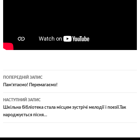
Навігація
ПОПЕРЕДНІЙ ЗАПИС
по
Пам’ятаємо! Перемагаємо!
записам
НАСТУПНИЙ ЗАПИС
Шкільна бібліотека стала місцем зустрічі мелодії і поезії.Так
народжується пісня…