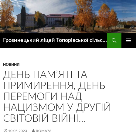
Пошук
Грозинецький ліцей Топорівської сільської ради
ПЕРЕЙТИ
ГОЛОВ
ДО
МЕНЮ
КОНТЕНТУ
НОВИНИ
ДЕНЬ ПАМ’ЯТІ ТА
ПРИМИРЕННЯ, ДЕНЬ
ПЕРЕМОГИ НАД
НАЦИЗМОМ У ДРУГІЙ
СВІТОВІЙ ВІЙНІ…
10.05.2023
ROMA76