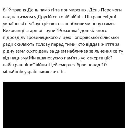
8- 9 травня День пам’яті та примирення, День Перемоги
над нацизмом у Другій світовій війні… Ці травневі дні
українські сім’ї зустрічають з особливими почуттями.
Вихованці старшої групи “Ромашка” дошкільного
підрозділу Грозинецького ліцею Топорівської сільської
ради схиляють голову перед тими, хто віддав життя за
рідну землю,хто день за днем наближав звільнення світу
від нацизму.Ми вшановуємо пам’ять усіх жертв цієї
найстрашнішої війни. Цей смерч забрав понад 10
мільйонів українських життів.