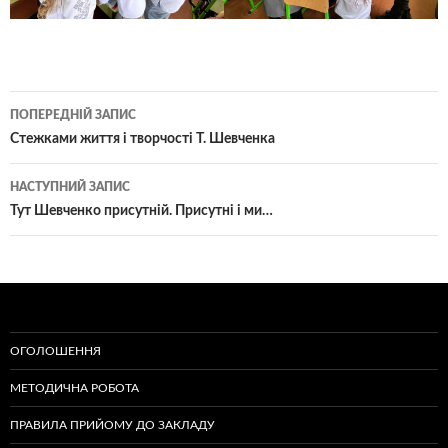
Навігація
ПОПЕРЕДНІЙ ЗАПИС
по
Стежками життя і творчості Т. Шевченка
записам
НАСТУПНИЙ ЗАПИС
Тут Шевченко присутній. Присутні і ми…
ОГОЛОШЕННЯ
МЕТОДИЧНА РОБОТА
ПРАВИЛА ПРИЙОМУ ДО ЗАКЛАДУ