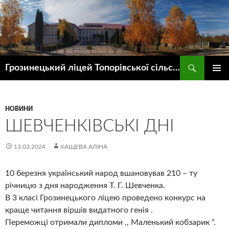
Пошук
Грозинецький ліцей Топорівської сільської ради
ПЕРЕЙТИ
ГОЛОВ
ДО
МЕНЮ
КОНТЕНТУ
НОВИНИ
ШЕВЧЕНКІВСЬКІ ДНІ
13.03.2024
ХАЩЕВА АЛІНА
10 березня український народ вшановував 210 – ту
річницю з дня народження Т. Г. Шевченка.
В 3 класі Грозинецького ліцею проведено конкурс на
краще читання віршів видатного генія .
Переможці отримали дипломи ,, Маленький кобзарик “.