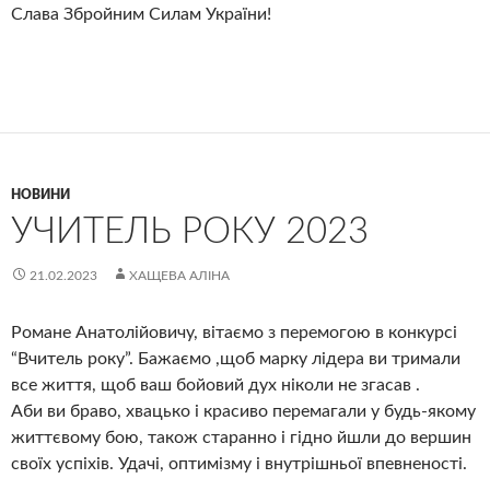
Слава Збройним Силам України!
НОВИНИ
УЧИТЕЛЬ РОКУ 2023
21.02.2023
ХАЩЕВА АЛІНА
Романе Анатолійовичу, вітаємо з перемогою в конкурсі
“Вчитель року”. Бажаємо ,щоб марку лідера ви тримали
все життя, щоб ваш бойовий дух ніколи не згасав .
Аби ви браво, хвацько і красиво перемагали у будь-якому
життєвому бою, також старанно і гідно йшли до вершин
своїх успіхів. Удачі, оптимізму і внутрішньої впевненості.