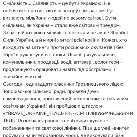
Сміливість… Сміливість – це бути Україною. Не
побоятися протистояти агресору сам-на-сам. Це
визнають мільйони людей по всьому світові. Бути
сміливим, як Україна – стало вже світовим трендом.
За час війни свою сміливість показали не лише Збройні
Сили України, а й мирні жителі всієї країни. Кожен, хто
виходить на мітинги проти російських окупантів і без
зброї в руках зупиняє танки. Лікарі, рятувальники,
комунальники, продавці, водії, аптекарі, волонтери –
продовжують працювати навіть під обстрілами, і
звичайно вчителі…
Сьогодні, одинадцятикласники Грозинецького ліцею
Топорівської сільської ради, провели День
самоврядування, присвячений нескореним та сміливим
освітянам України! І він пройшов під гаслом
«#BRAVE_UKRAINE_TEACHER»-«СМІЛИВІ
УКРАЇНСЬКІ
ВЧИ
ТЕЛІ». Розпочався ранок із повітряних кульок з
побажаннями та святкової лінійки. Пізніше учні –вчителі
побували на інтегрованому уроці, де виконували різні