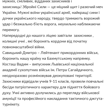
мужніх, сміливих, відданих захисників і
захисниць! Збройні Сили — це міцний щит і разючий меч
України. Мужні воїни української армії, найкращі сини і
дочки українського народу, твердо тримають ворожий
удар і безжально б’ють ворога, неухильно наближаючи
перемогу.
Напередодні до нашого ліцею завітали захисники ,
колишні учні , які боронять кордони від початку
повномасштабної війни.
Савицький Дмитро – Лейтенант прикордонних військ,
боронить нашу країну на Бахмутському напрямку.
Косташ Вадим – випускник Львівської національної
академії сухопутних військ ім. Петра Сагайдачного,
неодноразово розміновував деокуповані території.
Захисники відвідали учнів 9-11 класів, провели повчальні
бесіди патріотичного характеру для підняття бойового
духу. Учні активно долучились до перегляду військової
амуніції та професійного накладання тактичного джгута-
турнікету.