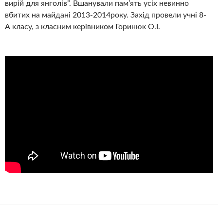
вирій для янголів”. Вшанували пам’ять усіх невинно
вбитих на майдані 2013-2014року. Захід провели учні 8-
А класу, з класним керівником Горинюк О.І.