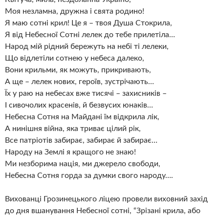
Моя незламна, дружна і свята родино!
Я маю сотні крил! Це я – твоя Душа Стокрила,
Я від Небесної Сотні лелек до тебе прилетіла…
Народ мій рідний бережуть на небі ті лелеки,
Що відлетіли сотнею у небеса далеко,
Вони крильми, як можуть, прикривають,
А ще – лелек нових, героїв, зустрічають…
Їх у раю на небесах вже тисячі – захисників –
І сивочолих красенів, й безвусих юнаків…
Небесна Сотня на Майдані їм відкрила лік,
А нинішня війна, яка триває цілий рік,
Все патріотів забирає, забирає й забирає…
Народу на Землі я кращого не знаю!
Ми незборима нація, ми джерело свободи,
Небесна Сотня горда за думки свого народу….
Вихованці Грозинецького ліцею провели виховний захід
до дня вшанування Небесної сотні, “Зрізані крила, або