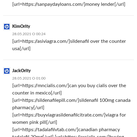
[url=https://sanpaydayloans.com/]money lender[/url]
KimOrity
28.05.2021 О 00:24
[url=https://asiviagra.com/]sildenafil over the counter
usa[/url]
JackOrity
28.05.2021 О 01:00
[url=https://mncialis.com/]can you buy cialis over the
counter in mexico[/url]
[url=https://sildenafilepill.com/]sildenafil 100mg canada
pharmacy[/url]
[url=https://buyviagrasildenafilcitrate.com/]viagra for
women pink pill[/url]
[url=https://tadalafilvtab.com/]canadian pharmacy
tadalafil 20mg[/url] [url=https://axcialis.com/]buying