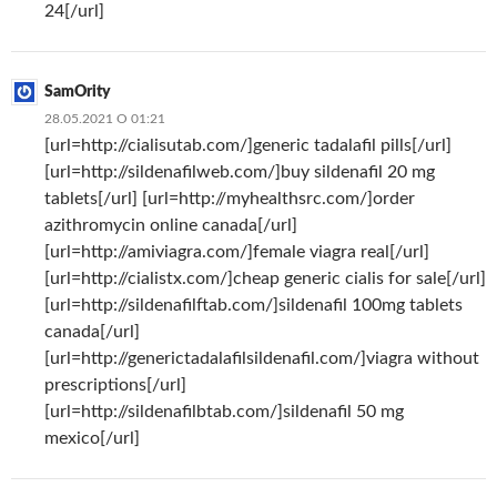
24[/url]
SamOrity
28.05.2021 О 01:21
[url=http://cialisutab.com/]generic tadalafil pills[/url]
[url=http://sildenafilweb.com/]buy sildenafil 20 mg
tablets[/url] [url=http://myhealthsrc.com/]order
azithromycin online canada[/url]
[url=http://amiviagra.com/]female viagra real[/url]
[url=http://cialistx.com/]cheap generic cialis for sale[/url]
[url=http://sildenafilftab.com/]sildenafil 100mg tablets
canada[/url]
[url=http://generictadalafilsildenafil.com/]viagra without
prescriptions[/url]
[url=http://sildenafilbtab.com/]sildenafil 50 mg
mexico[/url]