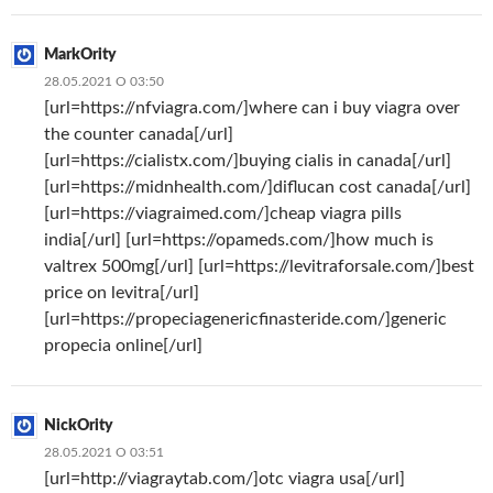
MarkOrity
28.05.2021 О 03:50
[url=https://nfviagra.com/]where can i buy viagra over
the counter canada[/url]
[url=https://cialistx.com/]buying cialis in canada[/url]
[url=https://midnhealth.com/]diflucan cost canada[/url]
[url=https://viagraimed.com/]cheap viagra pills
india[/url] [url=https://opameds.com/]how much is
valtrex 500mg[/url] [url=https://levitraforsale.com/]best
price on levitra[/url]
[url=https://propeciagenericfinasteride.com/]generic
propecia online[/url]
NickOrity
28.05.2021 О 03:51
[url=http://viagraytab.com/]otc viagra usa[/url]