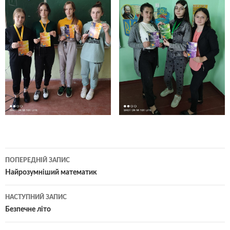
Навігація
ПОПЕРЕДНІЙ ЗАПИС
по
Найрозумніший математик
записам
НАСТУПНИЙ ЗАПИС
Безпечне літо