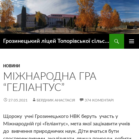
Пошук
Грозинецький ліцей Топорівської сільської ради
ПЕРЕЙТИ
ГОЛОВ
ДО
МЕНЮ
КОНТЕНТУ
НОВИНИ
МІЖНАРОДНА ГРА
“ГЕЛІАНТУС”
27.05.2021
БЕРДНИК АНАСТАСІЯ
374 КОМЕНТАРІ
Щороку учні Грозинецького НВК беруть участь у
Міжнародній грі «Геліантус», мета якої зацікавити учнів
до вивчення природничих наук. Діти вчаться бути
спостережливими, аналізувати явища природи, робити