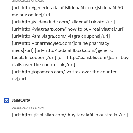
28.05.2021 О 07:20
[url=http://generictadalafilsildenafil.com/]sildenafil 50
mg buy online[/url]
[url=http://sildenafildir.com/]sildenafil uk otc[/url]
[url=http://viagragrp.com/]how to buy real viagra[/url]
[url=http://amiviagra.com/]viagra coupons[/url]
[url=http://pharmacyleo.com/]online pharmacy
meds[/url] [url=http://tadalafilbpak.com/]generic
tadalafil coupon[/url] [url=http://cialisblx.com/]can i buy
cialis over the counter uk[/url]
[url=http://opameds.com/]valtrex over the counter
uk[/url]
JaneOrity
28.05.2021 О 07:29
[url=https://cialisilab.com/]buy tadalafil in australia[/url]