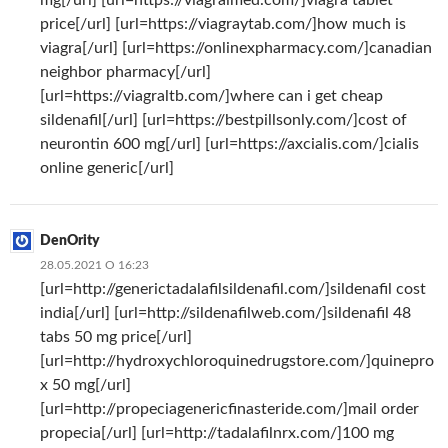
price[/url] [url=https://viagraytab.com/]how much is
viagra[/url] [url=https://onlinexpharmacy.com/]canadian
neighbor pharmacy[/url]
[url=https://viagraltb.com/]where can i get cheap
sildenafil[/url] [url=https://bestpillsonly.com/]cost of
neurontin 600 mg[/url] [url=https://axcialis.com/]cialis
online generic[/url]
DenOrity
28.05.2021 О 16:23
[url=http://generictadalafilsildenafil.com/]sildenafil cost
india[/url] [url=http://sildenafilweb.com/]sildenafil 48
tabs 50 mg price[/url]
[url=http://hydroxychloroquinedrugstore.com/]quinepro
x 50 mg[/url]
[url=http://propeciagenericfinasteride.com/]mail order
propecia[/url] [url=http://tadalafilnrx.com/]100 mg