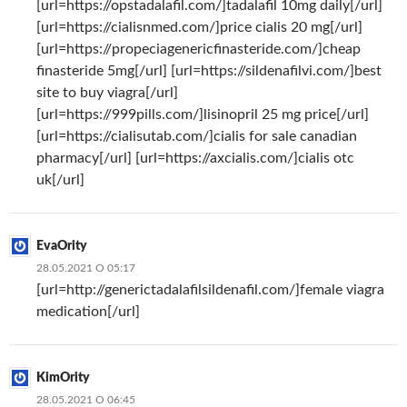
[url=https://opstadalafil.com/]tadalafil 10mg daily[/url]
[url=https://cialisnmed.com/]price cialis 20 mg[/url]
[url=https://propeciagenericfinasteride.com/]cheap
finasteride 5mg[/url] [url=https://sildenafilvi.com/]best
site to buy viagra[/url]
[url=https://999pills.com/]lisinopril 25 mg price[/url]
[url=https://cialisutab.com/]cialis for sale canadian
pharmacy[/url] [url=https://axcialis.com/]cialis otc
uk[/url]
EvaOrity
28.05.2021 О 05:17
[url=http://generictadalafilsildenafil.com/]female viagra
medication[/url]
KimOrity
28.05.2021 О 06:45