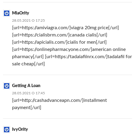
MiaOrity
28.05.2021 О 17:25
[url=https://amiviagra.com/]viagra 20mg price[/url]
[url=https://cialisbrm.com/]canada cialis[/url]
[url=https://apicialis.com/]cialis for men[/url]
[url=https://onlinepharmacyone.com/]american online
pharmacy[/url] [url=https://tadalafilnrx.com/]tadalafil for
sale cheap[/url]
Getting A Loan
28.05.2021 О 17:45
[url=http://cashadvanceapn.com/]installment
payment[/url]
IvyOrity