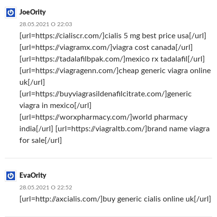
JoeOrity
28.05.2021 О 22:03
[url=https://cialiscr.com/]cialis 5 mg best price usa[/url]
[url=https://viagramx.com/]viagra cost canada[/url]
[url=https://tadalafilbpak.com/]mexico rx tadalafil[/url]
[url=https://viagragenn.com/]cheap generic viagra online
uk[/url]
[url=https://buyviagrasildenafilcitrate.com/]generic
viagra in mexico[/url]
[url=https://worxpharmacy.com/]world pharmacy
india[/url] [url=https://viagraltb.com/]brand name viagra
for sale[/url]
EvaOrity
28.05.2021 О 22:52
[url=http://axcialis.com/]buy generic cialis online uk[/url]