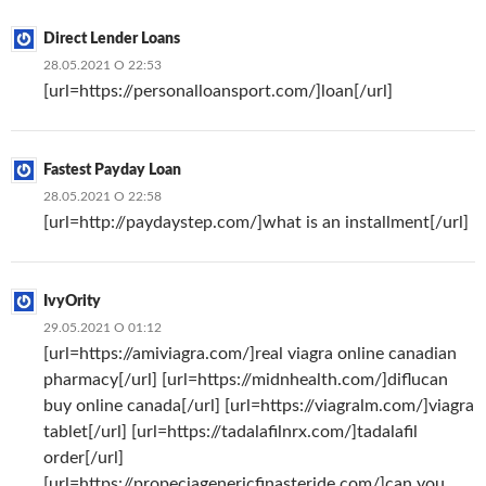
Direct Lender Loans
28.05.2021 О 22:53
[url=https://personalloansport.com/]loan[/url]
Fastest Payday Loan
28.05.2021 О 22:58
[url=http://paydaystep.com/]what is an installment[/url]
IvyOrity
29.05.2021 О 01:12
[url=https://amiviagra.com/]real viagra online canadian
pharmacy[/url] [url=https://midnhealth.com/]diflucan
buy online canada[/url] [url=https://viagralm.com/]viagra
tablet[/url] [url=https://tadalafilnrx.com/]tadalafil
order[/url]
[url=https://propeciagenericfinasteride.com/]can you