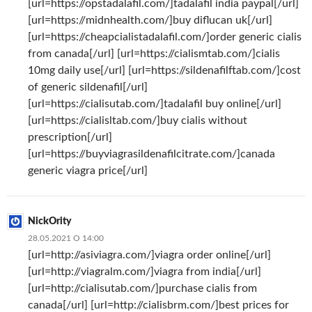
[url=https://opstadalafil.com/]tadalafil india paypal[/url]
[url=https://midnhealth.com/]buy diflucan uk[/url]
[url=https://cheapcialistadalafil.com/]order generic cialis
from canada[/url] [url=https://cialismtab.com/]cialis
10mg daily use[/url] [url=https://sildenafilftab.com/]cost
of generic sildenafil[/url]
[url=https://cialisutab.com/]tadalafil buy online[/url]
[url=https://cialisltab.com/]buy cialis without
prescription[/url]
[url=https://buyviagrasildenafilcitrate.com/]canada
generic viagra price[/url]
NickOrity
28.05.2021 О 14:00
[url=http://asiviagra.com/]viagra order online[/url]
[url=http://viagralm.com/]viagra from india[/url]
[url=http://cialisutab.com/]purchase cialis from
canada[/url] [url=http://cialisbrm.com/]best prices for