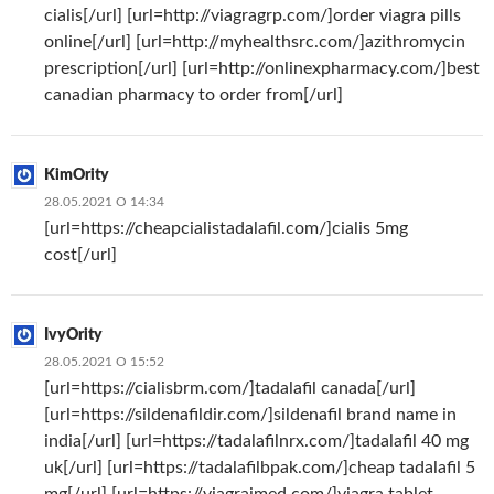
cialis[/url] [url=http://viagragrp.com/]order viagra pills
online[/url] [url=http://myhealthsrc.com/]azithromycin
prescription[/url] [url=http://onlinexpharmacy.com/]best
canadian pharmacy to order from[/url]
KimOrity
28.05.2021 О 14:34
[url=https://cheapcialistadalafil.com/]cialis 5mg
cost[/url]
IvyOrity
28.05.2021 О 15:52
[url=https://cialisbrm.com/]tadalafil canada[/url]
[url=https://sildenafildir.com/]sildenafil brand name in
india[/url] [url=https://tadalafilnrx.com/]tadalafil 40 mg
uk[/url] [url=https://tadalafilbpak.com/]cheap tadalafil 5
mg[/url] [url=https://viagraimed.com/]viagra tablet