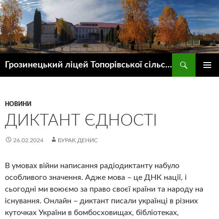
Пошук
Грозинецький ліцей Топорівської сільської ради
ПЕРЕЙТИ
ГОЛОВ
ДО
МЕНЮ
КОНТЕНТУ
НОВИНИ
ДИКТАНТ ЄДНОСТІ
26.02.2024
БУРАК ДЕНИС
В умовах війни написання радіодиктанту набуло
особливого значення. Адже мова – це ДНК нації, і
сьогодні ми воюємо за право своєї країни та народу на
існування. Онлайн – диктант писали українці в різних
куточках України в бомбосховищах, бібліотеках,