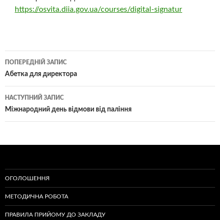
https://osvita.diia.gov.ua/courses/digital-signatur
Навігація
ПОПЕРЕДНІЙ ЗАПИС
по
Абетка для директора
записам
НАСТУПНИЙ ЗАПИС
Міжнародний день відмови від паління
ОГОЛОШЕННЯ
МЕТОДИЧНА РОБОТА
ПРАВИЛА ПРИЙОМУ ДО ЗАКЛАДУ