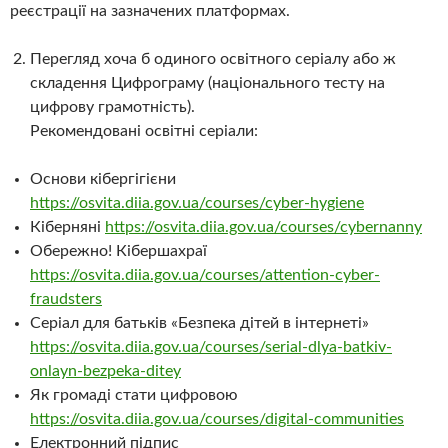
реєстрації на зазначених платформах.
Перегляд хоча б одиного освітного серіалу або ж
складення Цифрограму (національного тесту на
цифрову грамотність).
Рекомендовані освітні серіали:
Основи кібергігієни
https://osvita.diia.gov.ua/courses/cyber-hygiene
Кіберняні
https://osvita.diia.gov.ua/courses/cybernanny
Обережно! Кібершахраї
https://osvita.diia.gov.ua/courses/attention-cyber-
fraudsters
Серіал для батьків «Безпека дітей в інтернеті»
https://osvita.diia.gov.ua/courses/serial-dlya-batkiv-
onlayn-bezpeka-ditey
Як громаді стати цифровою
https://osvita.diia.gov.ua/courses/digital-communities
Електронний підпис