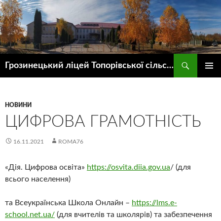
Пошук
Грозинецький ліцей Топорівської сільської ради
ПЕРЕЙТИ
ГОЛОВ
ДО
МЕНЮ
КОНТЕНТУ
НОВИНИ
ЦИФРОВА ГРАМОТНІСТЬ
16.11.2021
ROMA76
«Дія. Цифрова освіта»
https://osvita.diia.gov.ua
/ (для
всього населення)
та Всеукраїнська Школа Онлайн –
https://lms.e-
school.net.ua/
(для вчителів та школярів) та забезпечення