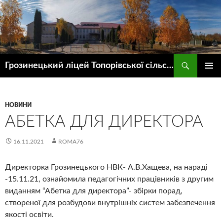
Пошук
Грозинецький ліцей Топорівської сільської ради
ПЕРЕЙТИ
ГОЛОВ
ДО
МЕНЮ
КОНТЕНТУ
НОВИНИ
АБЕТКА ДЛЯ ДИРЕКТОРА
16.11.2021
ROMA76
Директорка Грозинецького НВК- А.В.Хащева, на нараді
-15.11.21, ознайомила педагогічних працівників з другим
виданням “Абетка для директора”- збірки порад,
створеної для розбудови внутрішніх систем забезпечення
якості освіти.