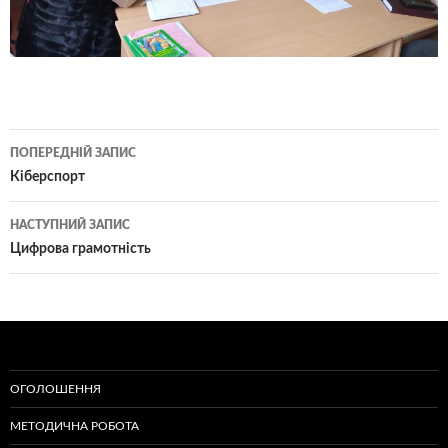
Навігація
ПОПЕРЕДНІЙ ЗАПИС
по
Кіберспорт
записам
НАСТУПНИЙ ЗАПИС
Цифрова грамотність
ОГОЛОШЕННЯ
МЕТОДИЧНА РОБОТА