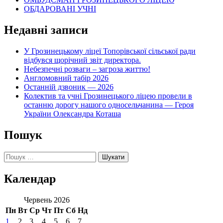
ОБДАРОВАНІ УЧНІ
Недавні записи
У Грозинецькому ліцеї Топорівської сільської ради
відбувся щорічний звіт директора.
Небезпечні розваги – загроза життю!
Англомовний табір 2026
Останній дзвоник — 2026
Колектив та учні Грозинецького ліцею провели в
останню дорогу нашого односельчанина — Героя
України Олександра Коташа
Пошук
Пошук:
Календар
Червень 2026
Пн
Вт
Ср
Чт
Пт
Сб
Нд
1
2
3
4
5
6
7