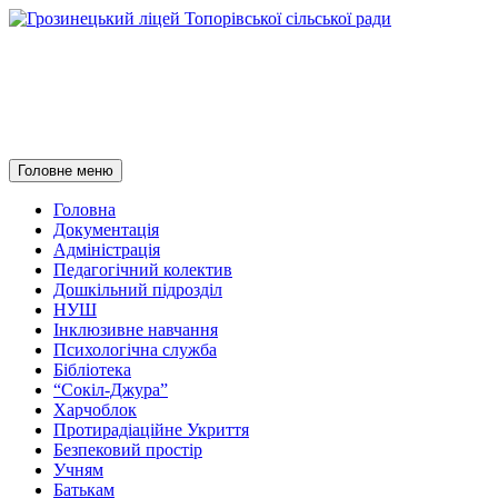
Грозинецький ліцей
Топорівської сільської ради
Пошук
Перейти
Головне меню
до
контенту
Головна
Документація
Адміністрація
Педагогічний колектив
Дошкільний підрозділ
НУШ
Інклюзивне навчання
Психологічна служба
Бібліотека
“Сокіл-Джура”
Харчоблок
Протирадіаційне Укриття
Безпековий простір
Учням
Батькам