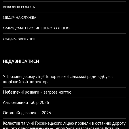
ВИХОВНА РОБОТА
МЕДИЧНА СЛУЖБА
ОМБУДСМАН ГРОЗИНЕЦЬКОГО ЛІЦЕЮ
ОБДАРОВАНІ УЧНІ
НЕДАВНІ ЗАПИСИ
У Грозинецькому ліцеї Топорівської сільської ради відбувся
щорічний звіт директора.
Небезпечні розваги – загроза життю!
Англомовний табір 2026
Останній дзвоник — 2026
Колектив та учні Грозинецького ліцею провели в останню дорогу
нашого односельчанина — Героя України Олександра Коташа