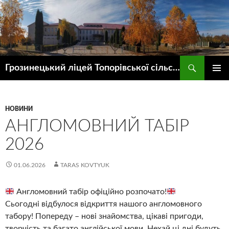
Пошук
Грозинецький ліцей Топорівської сільської ради
ПЕРЕЙТИ
ГОЛОВ
ДО
МЕНЮ
КОНТЕНТУ
НОВИНИ
АНГЛОМОВНИЙ ТАБІР
2026
01.06.2026
TARAS KOVTYUK
Англомовний табір офіційно розпочато!
Сьогодні відбулося відкриття нашого англомовного
табору! Попереду – нові знайомства, цікаві пригоди,
творчість та багато англійської мови. Нехай ці дні будуть