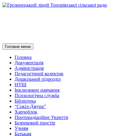
Грозинецький ліцей
Топорівської сільської ради
Пошук
Перейти
Головне меню
до
контенту
Головна
Документація
Адміністрація
Педагогічний колектив
Дошкільний підрозділ
НУШ
Інклюзивне навчання
Психологічна служба
Бібліотека
“Сокіл-Джура”
Харчоблок
Протирадіаційне Укриття
Безпековий простір
Учням
Батькам