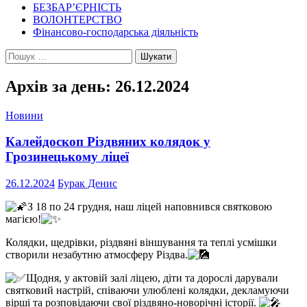
БЕЗБАР’ЄРНІСТЬ
ВОЛОНТЕРСТВО
Фінансово-господарська діяльність
Пошук:
Архів за день: 26.12.2024
Новини
Калейдоскоп Різдвяних колядок у
Грозинецькому ліцеї
26.12.2024
Бурак Денис
З 18 по 24 грудня, наш ліцей наповнився святковою
магією!
Колядки, щедрівки, різдвяні віншування та теплі усмішки
створили незабутню атмосферу Різдва.
Щодня, у актовій залі ліцею, діти та дорослі дарували
святковий настрій, співаючи улюблені колядки, декламуючи
вірші та розповідаючи свої різдвяно-новорічні історії.