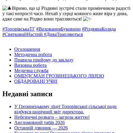
Віримо, що ці Різдвяні зустрічі стали промінчиком радості
у такі непрості часи. Нехай у серці кожного живе віра у дива,
адже саме на Різдво вони трапляються!
#ТопорівськаТГ
#ВихованняБуковини
#РіздвянаКоляда
#СвятковийНастрій
#ДиваТрапляються
Оголошення
Методична робота
Правила прийому до закладу
Виховна робота
Медична служба
ОМБУДСМАН ГРОЗИНЕЦЬКОГО ЛІЦЕЮ
ОБДАРОВАНІ УЧНІ
Недавні записи
У Грозинецькому ліцеї Топорівської сільської ради
відбувся щорічний звіт директора.
Небезпечні розваги – загроза життю!
Англомовний табір 2026
Останній дзвоник — 2026