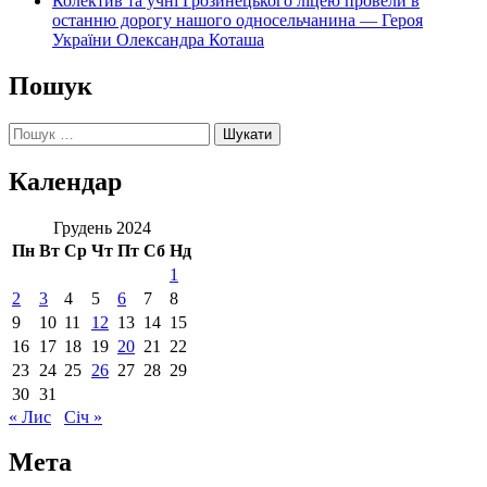
Колектив та учні Грозинецького ліцею провели в
останню дорогу нашого односельчанина — Героя
України Олександра Коташа
Пошук
Пошук:
Календар
Грудень 2024
Пн
Вт
Ср
Чт
Пт
Сб
Нд
1
2
3
4
5
6
7
8
9
10
11
12
13
14
15
16
17
18
19
20
21
22
23
24
25
26
27
28
29
30
31
« Лис
Січ »
Мета