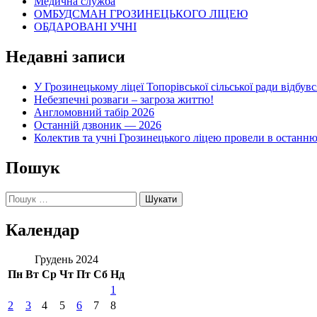
Медична служба
ОМБУДСМАН ГРОЗИНЕЦЬКОГО ЛІЦЕЮ
ОБДАРОВАНІ УЧНІ
Недавні записи
У Грозинецькому ліцеї Топорівської сільської ради відбув
Небезпечні розваги – загроза життю!
Англомовний табір 2026
Останній дзвоник — 2026
Колектив та учні Грозинецького ліцею провели в останн
Пошук
Пошук:
Календар
Грудень 2024
Пн
Вт
Ср
Чт
Пт
Сб
Нд
1
2
3
4
5
6
7
8