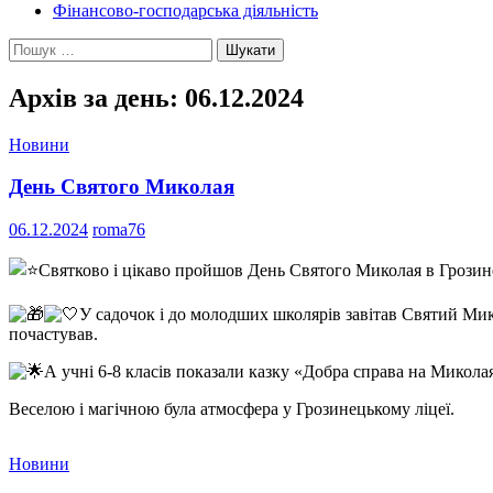
Фінансово-господарська діяльність
Пошук:
Архів за день: 06.12.2024
Новини
День Святого Миколая
06.12.2024
roma76
Святково і цікаво пройшов День Святого Миколая в Грозине
У садочок і до молодших школярів завітав Святий Мико
почастував.
А учні 6-8 класів показали казку «Добра справа на Микола
Веселою і магічною була атмосфера у Грозинецькому ліцеї.
Новини