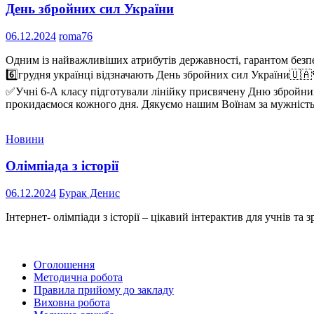
День збройних сил України
06.12.2024
roma76
Одним із найважливіших атрибутів державності, гарантом безпек
6️⃣грудня українці відзначають День збройних сил України🇺🇦
✅Учні 6-А класу підготували лінійку присвячену Дню збройних 
прокидаємося кожного дня. Дякуємо нашим Воїнам за мужність
Новини
Олімпіада з історії
06.12.2024
Бурак Денис
Інтернет- олімпіади з історії – цікавий інтерактив для учнів та
Оголошення
Методична робота
Правила прийому до закладу
Виховна робота