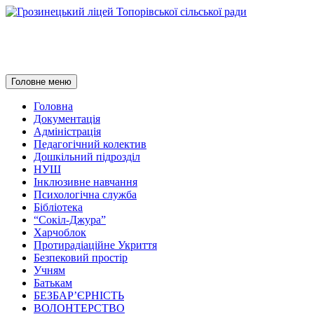
Грозинецький ліцей Топорівсь
Пошук
Перейти
Головне меню
до
контенту
Головна
Документація
Адміністрація
Педагогічний колектив
Дошкільний підрозділ
НУШ
Інклюзивне навчання
Психологічна служба
Бібліотека
“Сокіл-Джура”
Харчоблок
Протирадіаційне Укриття
Безпековий простір
Учням
Батькам
БЕЗБАР’ЄРНІСТЬ
ВОЛОНТЕРСТВО