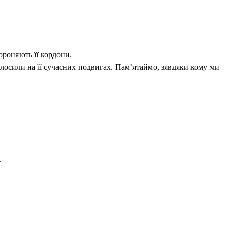
ороняють її кордони.
лосили на її сучасних подвигах. Памʼятаймо, зявдяки кому ми
.