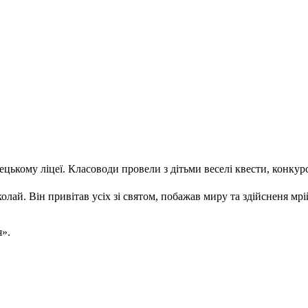
цькому ліцеї. Класоводи провели з дітьми веселі квести, конкур
лай. Він привітав усіх зі святом, побажав миру та здійсненя мрі
я».