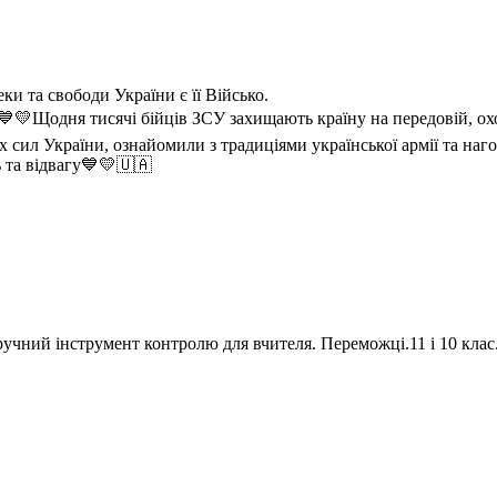
и та свободи України є її Військо.
💙💛Щодня тисячі бійців ЗСУ захищають країну на передовій, ох
сил України, ознайомили з традиціями української армії та наго
 та відвагу💙💛🇺🇦
 зручний інструмент контролю для вчителя. Переможці.11 і 10 клас