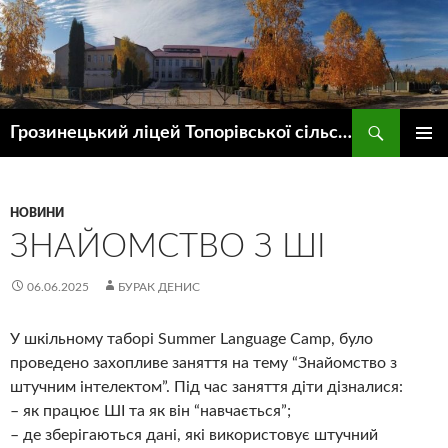
Пошук
Грозинецький ліцей Топорівської сільської ради
ПЕРЕЙТИ
ГОЛОВ
ДО
МЕНЮ
КОНТЕНТУ
НОВИНИ
ЗНАЙОМСТВО З ШІ
06.06.2025
БУРАК ДЕНИС
У шкільному таборі Summer Language Camp, було
проведено захопливе заняття на тему “Знайомство з
штучним інтелектом”. Під час заняття діти дізналися:
– як працює ШІ та як він “навчається”;
– де зберігаються дані, які використовує штучний