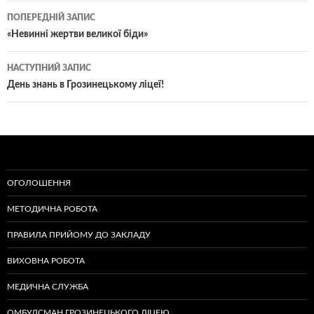
Навігація
ПОПЕРЕДНІЙ ЗАПИС
по
«Невинні жертви великої біди»
записам
НАСТУПНИЙ ЗАПИС
День знань в Грозинецькому ліцеї!
ОГОЛОШЕННЯ
МЕТОДИЧНА РОБОТА
ПРАВИЛА ПРИЙОМУ ДО ЗАКЛАДУ
ВИХОВНА РОБОТА
МЕДИЧНА СЛУЖБА
ОМБУДСМАН ГРОЗИНЕЦЬКОГО ЛІЦЕЮ