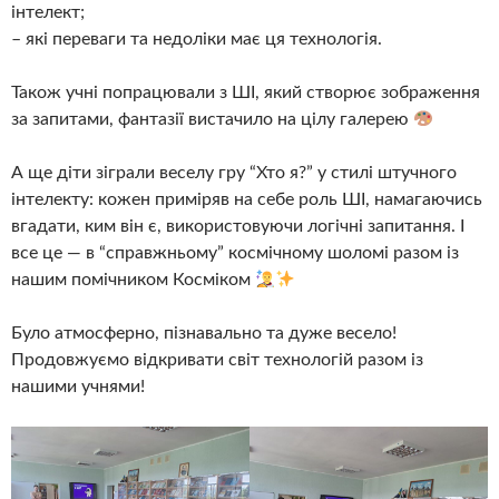
інтелект;
– які переваги та недоліки має ця технологія.
Також учні попрацювали з ШІ, який створює зображення
за запитами, фантазії вистачило на цілу галерею
А ще діти зіграли веселу гру “Хто я?” у стилі штучного
інтелекту: кожен приміряв на себе роль ШІ, намагаючись
вгадати, ким він є, використовуючи логічні запитання. І
все це — в “справжньому” космічному шоломі разом із
нашим помічником Косміком
Було атмосферно, пізнавально та дуже весело!
Продовжуємо відкривати світ технологій разом із
нашими учнями!