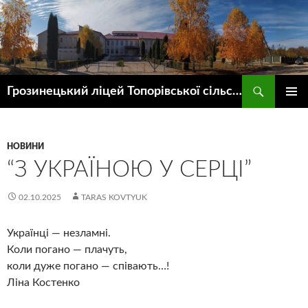
Пошук
Грозинецький ліцей Топорівської сільської ради
ПЕРЕЙТИ
ГОЛОВ
ДО
МЕНЮ
КОНТЕНТУ
НОВИНИ
“З УКРАЇНОЮ У СЕРЦІ”
02.10.2025
TARAS KOVTYUK
Українці — незламні.
Коли погано — плачуть,
коли дуже погано — співають…!
Ліна Костенко