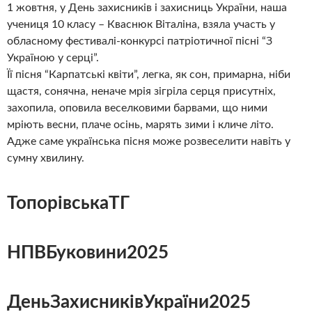
1 жовтня, у День захисників і захисниць України, наша
учениця 10 класу – Кваснюк Віталіна, взяла участь у
обласному фестивалі-конкурсі патріотичної пісні “З
Україною у серці”.
Її пісня “Карпатські квіти”, легка, як сон, примарна, ніби
щастя, сонячна, неначе мрія зігріла серця присутніх,
захопила, оповила веселковими барвами, що ними
мріють весни, плаче осінь, марять зими і кличе літо.
Адже саме українська пісня може розвеселити навіть у
сумну хвилину.
ТопорівськаТГ
НПВБуковини2025
ДеньЗахисниківУкраїни2025