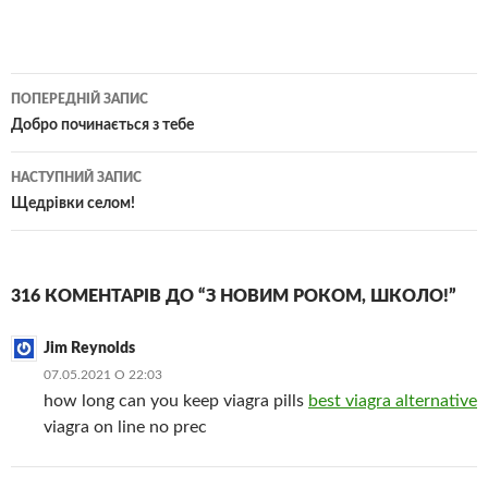
Навігація
ПОПЕРЕДНІЙ ЗАПИС
по
Добро починається з тебе
записам
НАСТУПНИЙ ЗАПИС
Щедрівки селом!
316 КОМЕНТАРІВ ДО “З НОВИМ РОКОМ, ШКОЛО!”
Jim Reynolds
07.05.2021 О 22:03
how long can you keep viagra pills
best viagra alternative
viagra on line no prec