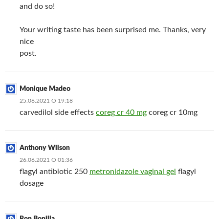
and do so!
Your writing taste has been surprised me. Thanks, very
nice
post.
Monique Madeo
25.06.2021 О 19:18
carvedilol side effects
coreg cr 40 mg
coreg cr 10mg
Anthony Wilson
26.06.2021 О 01:36
flagyl antibiotic 250
metronidazole vaginal gel
flagyl
dosage
Ron Bonilla