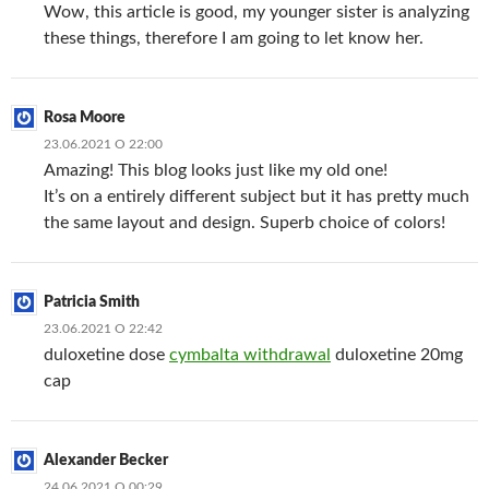
Wow, this article is good, my younger sister is analyzing
these things, therefore I am going to let know her.
Rosa Moore
23.06.2021 О 22:00
Amazing! This blog looks just like my old one!
It’s on a entirely different subject but it has pretty much
the same layout and design. Superb choice of colors!
Patricia Smith
23.06.2021 О 22:42
duloxetine dose
cymbalta withdrawal
duloxetine 20mg
cap
Alexander Becker
24.06.2021 О 00:29