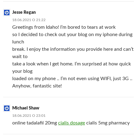
Jesse Regan
18.06.2021 О 21:22
Greetings from Idaho! I’m bored to tears at work
so I decided to check out your blog on my iphone during
lunch
break. I enjoy the information you provide here and can’t
wait to
take a look when I get home. I’m surprised at how quick
your blog
loaded on my phone .. I’m not even using WIFI, just 3G ..
Anyhow, fantastic site!
Michael Shaw
18.06.2021 О 23:01
online tadalafil 20mg
cialis dosage
cialis 5mg pharmacy