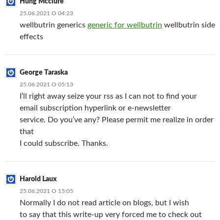
Hung Mcclure
25.06.2021 О 04:23
wellbutrin generics
generic for wellbutrin
wellbutrin side
effects
George Taraska
25.06.2021 О 05:13
I’ll right away seize your rss as I can not to find your
email subscription hyperlink or e-newsletter
service. Do you’ve any? Please permit me realize in order
that
I could subscribe. Thanks.
Harold Laux
25.06.2021 О 15:05
Normally I do not read article on blogs, but I wish
to say that this write-up very forced me to check out