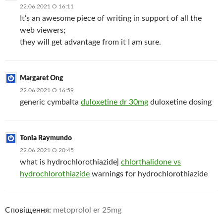
22.06.2021 О 16:11
It’s an awesome piece of writing in support of all the
web viewers;
they will get advantage from it I am sure.
Margaret Ong
22.06.2021 О 16:59
generic cymbalta
duloxetine dr 30mg
duloxetine dosing
Tonia Raymundo
22.06.2021 О 20:45
what is hydrochlorothiazide]
chlorthalidone vs
hydrochlorothiazide
warnings for hydrochlorothiazide
Сповіщення:
metoprolol er 25mg