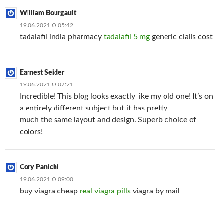
William Bourgault
19.06.2021 О 05:42
tadalafil india pharmacy
tadalafil 5 mg
generic cialis cost
Earnest Seider
19.06.2021 О 07:21
Incredible! This blog looks exactly like my old one! It’s on
a entirely different subject but it has pretty
much the same layout and design. Superb choice of
colors!
Cory Panichi
19.06.2021 О 09:00
buy viagra cheap
real viagra pills
viagra by mail