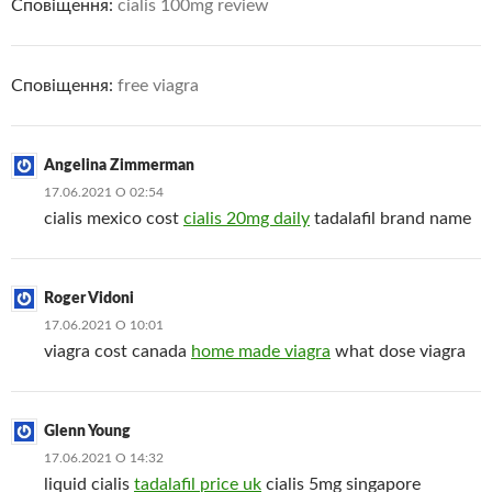
Сповіщення:
cialis 100mg review
Сповіщення:
free viagra
Angelina Zimmerman
17.06.2021 О 02:54
cialis mexico cost
cialis 20mg daily
tadalafil brand name
Roger Vidoni
17.06.2021 О 10:01
viagra cost canada
home made viagra
what dose viagra
Glenn Young
17.06.2021 О 14:32
liquid cialis
tadalafil price uk
cialis 5mg singapore