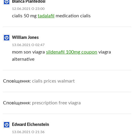
Blanca Piantedosi
12.06.2021 О 23:00
cialis 50 mg
tadalafil
medication cialis
William Jones
13.06.2021 О 02:47
mom son viagra
sildenafil 100mg coupon
viagra
alternative
Сповіщення:
cialis prices walmart
Сповіщення:
prescription free viagra
Edward Eichenstein
13.06.2021 О 21:36