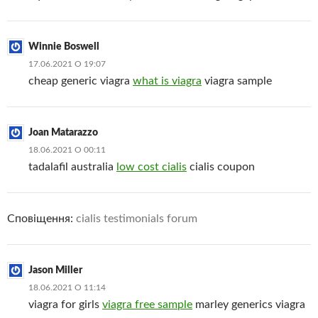
Winnie Boswell
17.06.2021 О 19:07
cheap generic viagra
what is viagra
viagra sample
Joan Matarazzo
18.06.2021 О 00:11
tadalafil australia
low cost cialis
cialis coupon
Сповіщення:
cialis testimonials forum
Jason Miller
18.06.2021 О 11:14
viagra for girls
viagra free sample
marley generics viagra