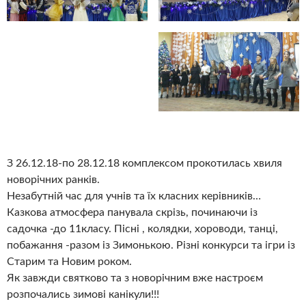
З 26.12.18-по 28.12.18 комплексом прокотилась хвиля
новорічних ранків.
Незабутній час для учнів та їх класних керівників…
Казкова атмосфера панувала скрізь, починаючи із
садочка -до 11класу. Пісні , колядки, хороводи, танці,
побажання -разом із Зимонькою. Різні конкурси та ігри із
Старим та Новим роком.
Як завжди святково та з новорічним вже настроєм
розпочались зимові канікули!!!