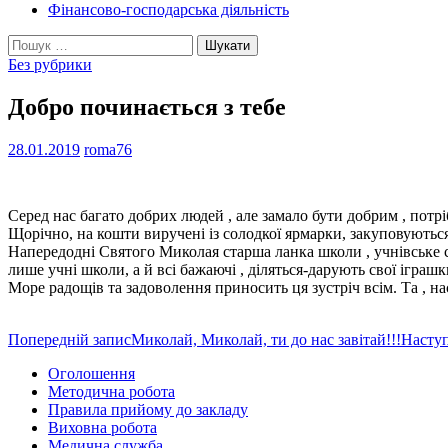
Фінансово-господарська діяльність
Пошук:
Без рубрики
Добро починається з тебе
28.01.2019
roma76
Серед нас багато добрих людей , але замало бути добрим , потр
Щорічно, на кошти виручені із солодкої ярмарки, закуповуються
Напередодні Святого Миколая старша ланка школи , учнівське са
лише учні школи, а й всі бажаючі , діляться-дарують свої іграшк
Море радощів та задоволення приносить ця зустріч всім. Та , н
Навігація
Попередній запис
Миколай, Миколай, ти до нас завітай!!!
Насту
по
Оголошення
Методична робота
записам
Правила прийому до закладу
Виховна робота
Медична служба