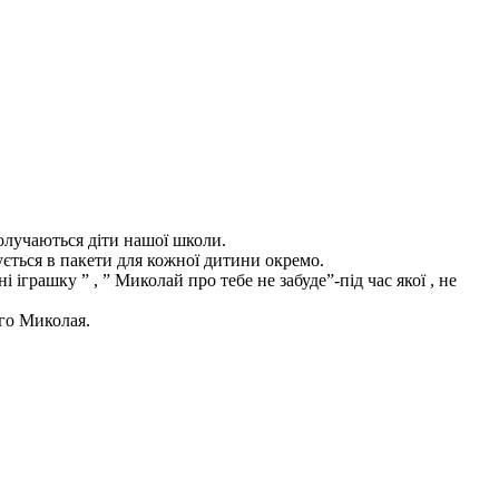
долучаються діти нашої школи.
ується в пакети для кожної дитини окремо.
грашку ” , ” Миколай про тебе не забуде”-під час якої , не
ого Миколая.