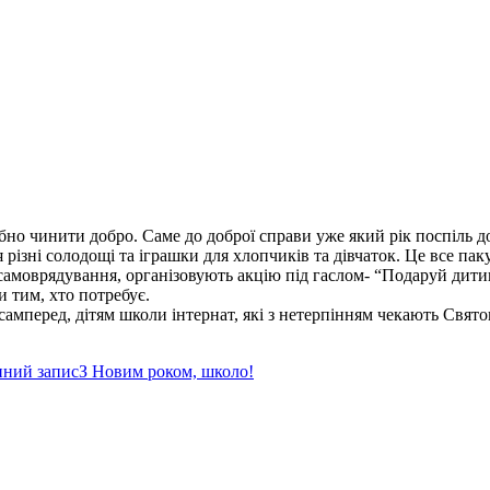
ібно чинити добро. Саме до доброї справи уже який рік поспіль 
 різні солодощі та іграшки для хлопчиків та дівчаток. Це все пак
моврядування, організовують акцію під гаслом- “Подаруй дитині і
и тим, хто потребує.
асамперед, дітям школи інтернат, які з нетерпінням чекають Свят
пний запис
З Новим роком, школо!