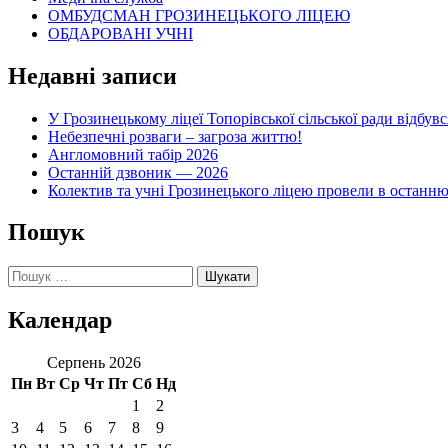
ОМБУДСМАН ГРОЗИНЕЦЬКОГО ЛІЦЕЮ
ОБДАРОВАНІ УЧНІ
Недавні записи
У Грозинецькому ліцеї Топорівської сільської ради відбув
Небезпечні розваги – загроза життю!
Англомовний табір 2026
Останній дзвоник — 2026
Колектив та учні Грозинецького ліцею провели в останн
Пошук
Пошук:
Календар
Серпень 2026
Пн
Вт
Ср
Чт
Пт
Сб
Нд
1
2
3
4
5
6
7
8
9