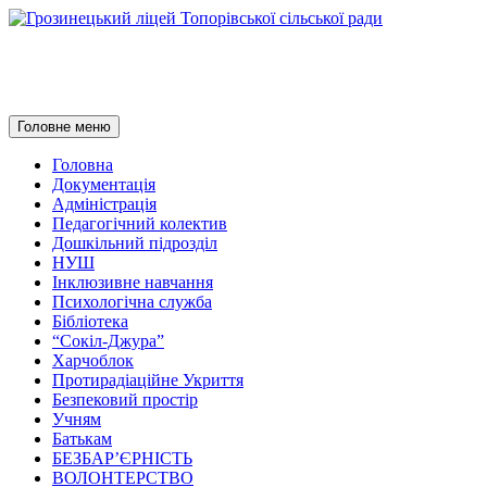
Грозинецький ліцей Топорівсь
Пошук
Перейти
Головне меню
до
контенту
Головна
Документація
Адміністрація
Педагогічний колектив
Дошкільний підрозділ
НУШ
Інклюзивне навчання
Психологічна служба
Бібліотека
“Сокіл-Джура”
Харчоблок
Протирадіаційне Укриття
Безпековий простір
Учням
Батькам
БЕЗБАР’ЄРНІСТЬ
ВОЛОНТЕРСТВО