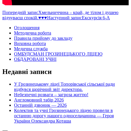
Навігація
Попередній запис
Хмельниччина – край, де тілом і душею
відчуваєш спокій.♥️♥️♥️
Наступний запис
Екскурсія 6-А
по
Оголошення
записам
Методична робота
Правила прийому до закладу
Виховна робота
Медична служба
ОМБУДСМАН ГРОЗИНЕЦЬКОГО ЛІЦЕЮ
ОБДАРОВАНІ УЧНІ
Недавні записи
У Грозинецькому ліцеї Топорівської сільської ради
відбувся щорічний звіт директора.
Небезпечні розваги – загроза життю!
Англомовний табір 2026
Останній дзвоник — 2026
Колектив та учні Грозинецького ліцею провели в
останню дорогу нашого односельчанина — Героя
України Олександра Коташа