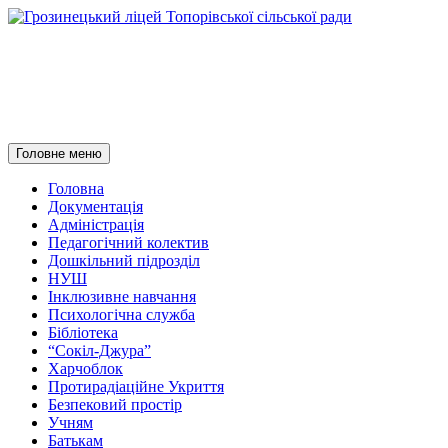
Грозинецький ліцей
Топорівської сільської ради
Пошук
Перейти
Головне меню
до
контенту
Головна
Документація
Адміністрація
Педагогічний колектив
Дошкільний підрозділ
НУШ
Інклюзивне навчання
Психологічна служба
Бібліотека
“Сокіл-Джура”
Харчоблок
Протирадіаційне Укриття
Безпековий простір
Учням
Батькам