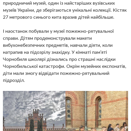
природничий музей, один із найстаріших вузівських
музеїв України, де зберігаються унікальні колекції. Кістяк
27 метрового синього кита вразив дітей найбільше.
І наостанок побували у музеї пожежно-рятувальної
справи. Дітям продемонстрували макети
вибухонебезпечних предметів, навчали діяти, коли
натрапив на підозрілу знахідку. У кімнаті пам’яті
Чорнобиля школярі дізнались про страшні наслідки
Чорнобильської катастрофи. Окрім музейних експонатів,
діти мали змогу відвідати пожежно-рятувальний
підрозділ.