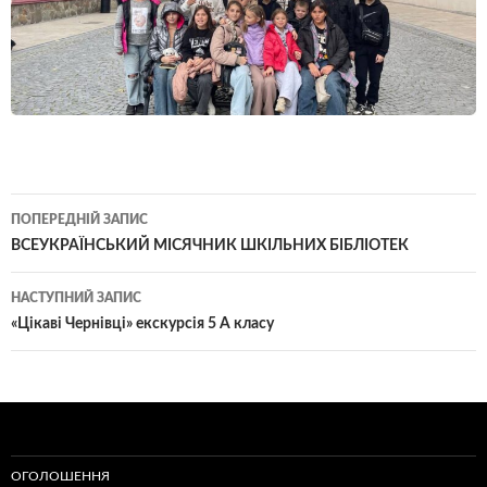
Навігація
ПОПЕРЕДНІЙ ЗАПИС
по
ВСЕУКРАЇНСЬКИЙ МІСЯЧНИК ШКІЛЬНИХ БІБЛІОТЕК
записам
НАСТУПНИЙ ЗАПИС
«Цікаві Чернівці» екскурсія 5 А класу
ОГОЛОШЕННЯ