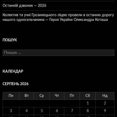
Останній дзвоник — 2026
Колектив та учні Грозинецького ліцею провели в останню дорогу
нашого односельчанина — Героя України Олександра Коташа
ПОШУК
Пошук:
КАЛЕНДАР
СЕРПЕНЬ 2026
Пн
Вт
Ср
Чт
Пт
Сб
Нд
1
2
3
4
5
6
7
8
9