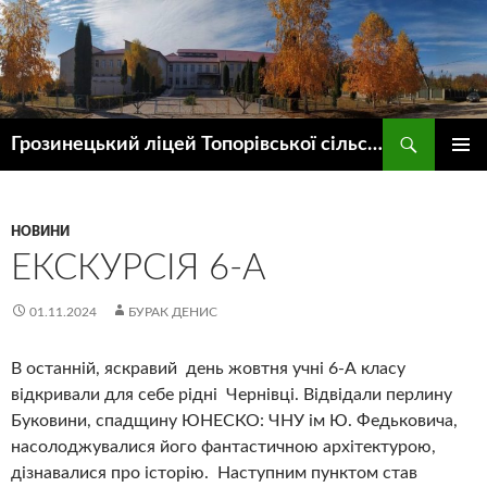
Пошук
Грозинецький ліцей Топорівської сільської ради
ПЕРЕЙТИ
ГОЛОВ
ДО
МЕНЮ
КОНТЕНТУ
НОВИНИ
ЕКСКУРСІЯ 6-А
01.11.2024
БУРАК ДЕНИС
В останній, яскравий день жовтня учні 6-А класу
відкривали для себе рідні Чернівці. Відвідали перлину
Буковини, спадщину ЮНЕСКО: ЧНУ ім Ю. Федьковича,
насолоджувалися його фантастичною архітектурою,
дізнавалися про історію. Наступним пунктом став