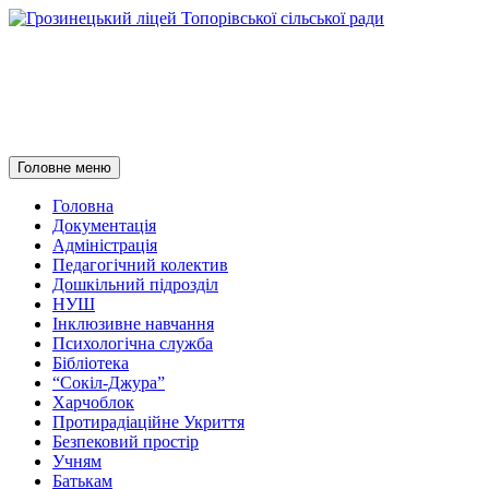
Грозинецький ліцей
Топорівської сільської ради
Пошук
Перейти
Головне меню
до
контенту
Головна
Документація
Адміністрація
Педагогічний колектив
Дошкільний підрозділ
НУШ
Інклюзивне навчання
Психологічна служба
Бібліотека
“Сокіл-Джура”
Харчоблок
Протирадіаційне Укриття
Безпековий простір
Учням
Батькам