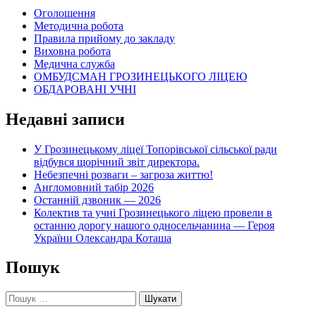
Оголошення
записам
Методична робота
Правила прийому до закладу
Виховна робота
Медична служба
ОМБУДСМАН ГРОЗИНЕЦЬКОГО ЛІЦЕЮ
ОБДАРОВАНІ УЧНІ
Недавні записи
У Грозинецькому ліцеї Топорівської сільської ради
відбувся щорічний звіт директора.
Небезпечні розваги – загроза життю!
Англомовний табір 2026
Останній дзвоник — 2026
Колектив та учні Грозинецького ліцею провели в
останню дорогу нашого односельчанина — Героя
України Олександра Коташа
Пошук
Пошук: