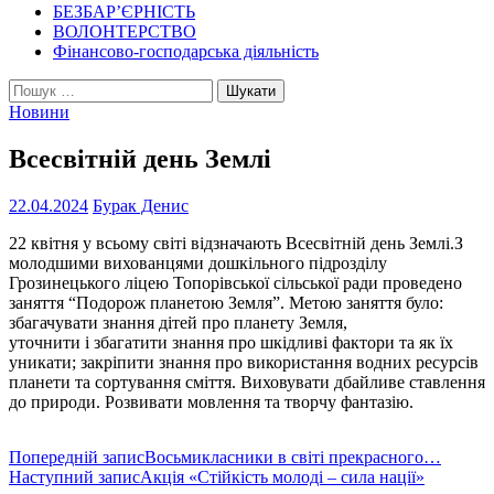
БЕЗБАР’ЄРНІСТЬ
ВОЛОНТЕРСТВО
Фінансово-господарська діяльність
Пошук:
Новини
Всесвітній день Землі
22.04.2024
Бурак Денис
22 квітня у всьому світі відзначають Всесвітній день Землі.З
молодшими вихованцями дошкільного підрозділу
Грозинецького ліцею Топорівської сільської ради проведено
заняття “Подорож планетою Земля”. Метою заняття було:
збагачувати знання дітей про планету Земля,
уточнити і збагатити знання про шкідливі фактори та як їх
уникати; закріпити знання про використання водних ресурсів
планети та сортування сміття. Виховувати дбайливе ставлення
до природи. Розвивати мовлення та творчу фантазію.
Навігація
Попередній запис
Восьмикласники в світі прекрасного…
Наступний запис
Акція «Стійкість молоді – сила нації»
по