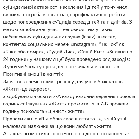
суїцидальної активності населення і дітей у тому числі,
виникла потреба в організації профілактичної роботи
щодо попередження суїцидів серед дітей та підлітків. З
метою запобігання участі неповнолітніх у таких
небезпечних суїцидальних групах (іграх), квестах,
контентах соціальних мереж «Instagram», “Tik Tok” як
«Біжи або помри», «Рудий Лис», «Синій Кит», «Зникни на
24 години» у нашому ліцеї було проведено ряд заходів:
З учнями 5 класу проведено розвивальне заняття «
Позитивні емоції в житті»;
Заняття з елементами тренінгу для учнів 6-их класів
«Жити -це здорово»,
з здобувачами освіти 7-А класу класний керівник провела
годину спілкування «Життя прожити…», з 7-Б провели
годину психолога «Цінність життя».
Провели акцію «Я люблю своє життя за…», в якій учні
малювали малюнки за що вони люблять життя.
А також розмістили інформацію на дошці оголошень з