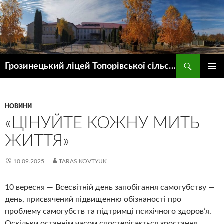
Пошук
Грозинецький ліцей Топорівської сільської ради
ПЕРЕЙТИ
ГОЛОВ
ДО
МЕНЮ
КОНТЕНТУ
НОВИНИ
«ЦІНУЙТЕ КОЖНУ МИТЬ
ЖИТТЯ»
10.09.2025
TARAS KOVTYUK
10 вересня — Всесвітній день запобігання самогубству —
день, присвячений підвищенню обізнаності про
проблему самогубств та підтримці психічного здоров’я.
Оскільки останнім часом спостерігається зростання