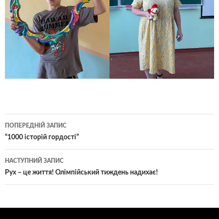
Навігація
ПОПЕРЕДНІЙ ЗАПИС
по
“1000 історій гордості”
записам
НАСТУПНИЙ ЗАПИС
Рух – це життя! Олімпійський тиждень надихає!