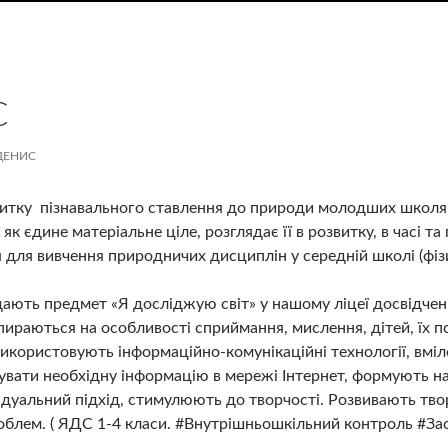
С
ДЕНИС
итку пізнавального ставлення до природи молодших школярі
як єдине матеріальне ціле, розглядає її в розвитку, в часі 
для вивчення природничих дисциплін у середній школі (фізики, 
ають предмет «Я досліджую світ» у нашому ліцеї досвідче
пираються на особливості сприймання, мислення, дітей, їх пси
використовують інформаційно-комунікаційні технології, вм
увати необхідну інформацію в мережі Інтернет, формують н
дуальний підхід, стимулюють до творчості. Розвивають твор
блем. ( ЯДС 1-4 класи. #Внутрішньошкільний контроль #Зас