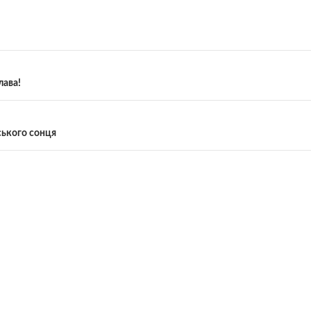
лава!
ського сонця