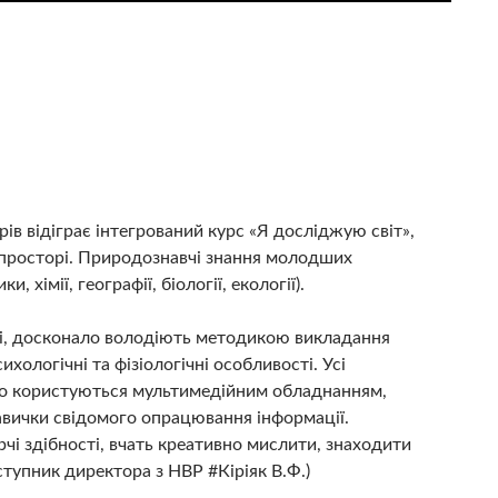
в відіграє інтегрований курс «Я досліджую світ»,
та просторі. Природознавчі знання молодших
хімії, географії, біології, екології).
ні, досконало володіють методикою викладання
хологічні та фізіологічні особливості. Усі
іло користуються мультимедійним обладнанням,
авички свідомого опрацювання інформації.
чі здібності, вчать креативно мислити, знаходити
тупник директора з НВР #Кіріяк В.Ф.)