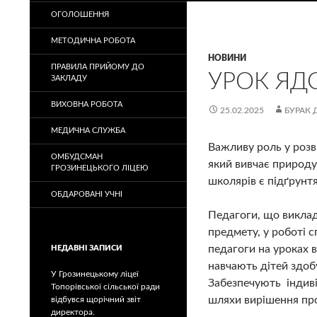
ОГОЛОШЕННЯ
МЕТОДИЧНА РОБОТА
НОВИНИ
ПРАВИЛА ПРИЙОМУ ДО
УРОК ЯД
ЗАКЛАДУ
ВИХОВНА РОБОТА
25.02.2025
БУРАК 
МЕДИЧНА СЛУЖБА
Важливу роль у розв
ОМБУДСМАН
який вивчає природу 
ГРОЗИНЕЦЬКОГО ЛІЦЕЮ
школярів є підґрунтя 
ОБДАРОВАНІ УЧНІ
Педагоги, що виклад
предмету, у роботі с
педагоги на уроках 
НЕДАВНІ ЗАПИСИ
навчають дітей здоб
У Грозинецькому ліцеї
Забезпечують індиві
Топорівської сільської ради
шляхи вирішення про
відбувся щорічний звіт
директора.